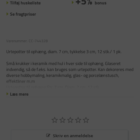
+5%
Tilføj huskeliste
bonus
Se fragtpriser
Varenummer:
CC-744328
Urtepotter til ophæng, diam. 7 cm, tykkelse 3 cm, 12 stk./ 1 pk.
Små krukker i keramik med hul i hver side til ophæng. Glaseret
indvendig, så de f.eks. kan bruges som urtepotter. Kan dekoreres med
diverse hobbymaling, keramikmalig, glas- og porcelænstusch,
effektliner m.m
Urtepotter til ophæng Str. 7 cm. Diam. 7 cm. 12 stk.
Læs mere
Skriv en anmeldelse