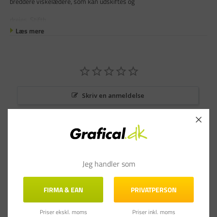
breddere viskelædere, som kan udskiftes og
drejes. Stiftb
Læs mere
Skriv en anmeldelse
Stil et spørgsmål
Anmeldelser
Spørgsmål & Svar
Jeg handler som
FIRMA & EAN
PRIVATPERSON
Priser ekskl. moms
Priser inkl. moms