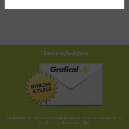
Tilmeld nyhedsbrev
Så deltager du hvert kvartal i lodtrækning om eksklusive præmier fra
Kay Bojesen, By Lassen o.lign.