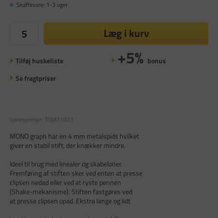
Skaffevare: 1-3 uger
Læg i kurv
+5%
Tilføj huskeliste
bonus
Se fragtpriser
Varenummer:
TOM31031
MONO graph har en 4 mm metalspids hvilket
giver en stabil stift, der knækker mindre.
Ideel til brug med linealer og skabeloner.
Fremføring af stiften sker ved enten at presse
clipsen nedad eller ved at ryste pennen
(Shake-mekanisme). Stiften fastgøres ved
at presse clipsen opad. Ekstra lange og lidt