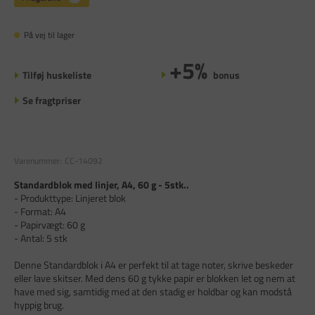
På vej til lager
+5%
Tilføj huskeliste
bonus
Se fragtpriser
Varenummer:
CC-14092
Standardblok med linjer, A4, 60 g - 5stk..
- Produkttype: Linjeret blok
- Format: A4
- Papirvægt: 60 g
- Antal: 5 stk
Denne Standardblok i A4 er perfekt til at tage noter, skrive beskeder
eller lave skitser. Med dens 60 g tykke papir er blokken let og nem at
have med sig, samtidig med at den stadig er holdbar og kan modstå
hyppig brug.