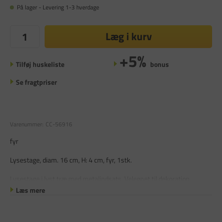
På lager - Levering 1-3 hverdage
Læg i kurv
+5%
Tilføj huskeliste
bonus
Se fragtpriser
Varenummer:
CC-56916
fyr
Lysestage, diam. 16 cm, H: 4 cm, fyr, 1stk.
Lysestage i lyst træ med metalindsats. Velegnet til dekoration
Læs mere