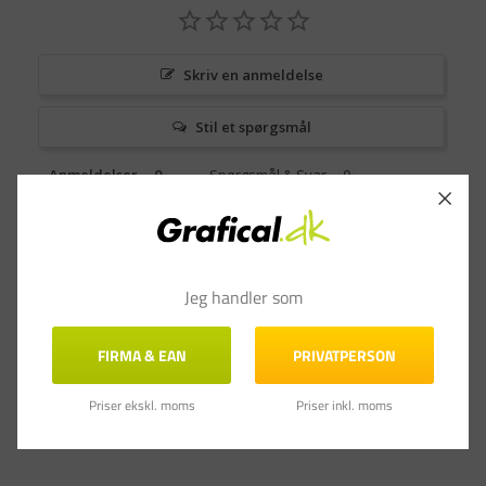
Skriv en anmeldelse
Stil et spørgsmål
Anmeldelser
Spørgsmål & Svar
Jeg handler som
FIRMA & EAN
PRIVATPERSON
Priser ekskl. moms
Priser inkl. moms