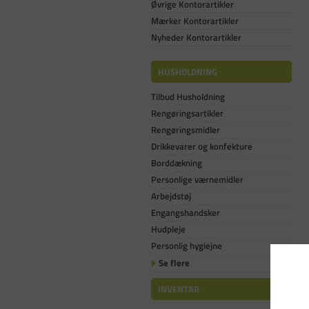
Øvrige Kontorartikler
Mærker Kontorartikler
Nyheder Kontorartikler
HUSHOLDNING
Tilbud Husholdning
Rengøringsartikler
Rengøringsmidler
Drikkevarer og konfekture
Borddækning
Personlige værnemidler
Arbejdstøj
Engangshandsker
Hudpleje
Personlig hygiejne
Se flere
INVENTAR