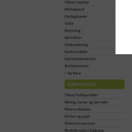
Tilbud Inventar
Whiteboard
Opslagstavler
Skilte
Belysning
Dørmåtter
Stoleunderlag
Kontormøbler
Værkstedsinventar
Butiksinventar
Se flere
HOBBYARTIKLER
Tilbud Hobbyartikler
Maling, farver og lærreder
Malerredskaber
Karton og papir
Dekorationsemner
Modellervoks | Støbning