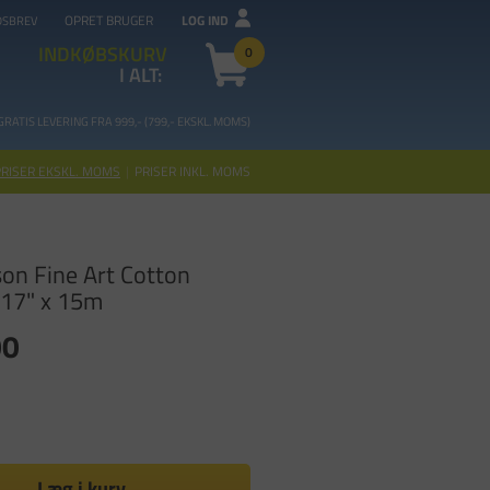
OPRET BRUGER
LOG IND
DSBREV
INDKØBSKURV
0
I ALT:
GRATIS LEVERING FRA 99
9,- (799,- EKSKL. MOMS)
PRISER EKSKL. MOMS
|
PRISER INKL. MOMS
son Fine Art Cotton
 17" x 15m
00
Læg i kurv