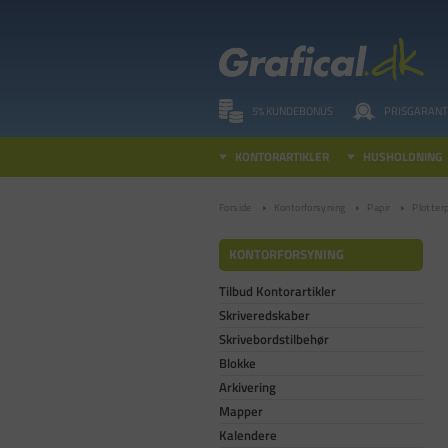
5% KUNDEBONUS
PRISGARANT
KONTORARTIKLER
HUSHOLDNING
Forside
Kontorforsyning
Papir
Plotterp
KONTORFORSYNING
Tilbud Kontorartikler
Skriveredskaber
Skrivebordstilbehør
Blokke
Arkivering
Mapper
Kalendere