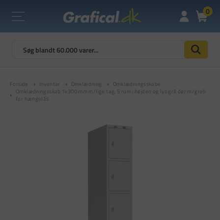
0
Forside
Inventar
Omklædning
Omklædningsskabe
Omklædningsskab 1x300 mm m/lige tag, 5 rum i højden og lys grå dør m/greb
for hængelås