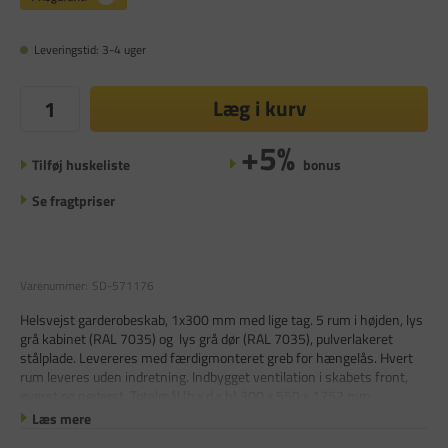
Leveringstid: 3-4 uger
Læg i kurv
+5%
Tilføj huskeliste
bonus
Se fragtpriser
Varenummer:
SD-571176
Helsvejst garderobeskab, 1x300 mm med lige tag. 5 rum i højden, lys
grå kabinet (RAL 7035) og lys grå dør (RAL 7035), pulverlakeret
stålplade. Levereres med færdigmonteret greb for hængelås. Hvert
rum leveres uden indretning. Indbygget ventilation i skabets front,
øverst og nederst. Totalmål (b x d x h) 300 x 550 x 1752 mm
Læs mere