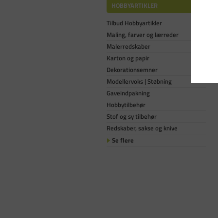
HOBBYARTIKLER
Tilbud Hobbyartikler
Maling, farver og lærreder
Malerredskaber
Karton og papir
Dekorationsemner
Modellervoks | Støbning
Gaveindpakning
Hobbytilbehør
Stof og sy tilbehør
Redskaber, sakse og knive
Se flere