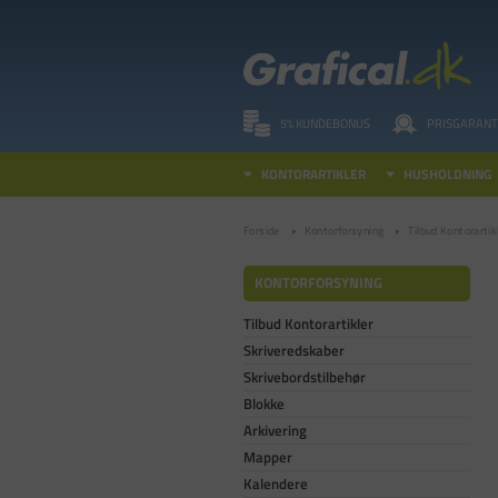
5% KUNDEBONUS
PRISGARANT
KONTORARTIKLER
HUSHOLDNING
Forside
Kontorforsyning
Tilbud Kontorartik
KONTORFORSYNING
Tilbud Kontorartikler
Skriveredskaber
Skrivebordstilbehør
Blokke
Arkivering
Mapper
Kalendere