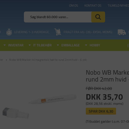
OM OS
KONTAKT OS
TILMELD NYHE
I
LEVERING 1-3 HVERDAGE
FRAGT FRA 49,- (39,- EKSKL. MOMS)
INVENTAR
IT TILBEHØR
EMBALLAGE
HOBBY
ler
Nobo WB Marker m/magnetisk hætte rund 2mm hvid - 6 stk
Nobo WB Marke
rund 2mm hvid -
FØR DKK 42,00
DKK 35,70
(DKK 28,56 ekskl. moms)
SPAR
DKK 6,30
(Tilbuddet gælder t.o.m. 07-