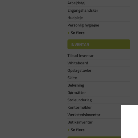
Arbejdstøj
Engangshandsker
Hudpleje
Personlig hygiejne
Se flere
INVENTAR
Tilbud Inventar
Whiteboard
Opslagstavler
Skilte
Belysning
Dørmåtter
Stoleunderlag
Kontormøbler
Værkstedsinventar
Butiksinventar
Se flere