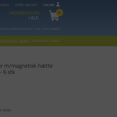
OPRET BRUGER
LOG IND
DSBREV
INDKØBSKURV
0
I ALT:
GRATIS LEVERING FRA 99
9,- (799,- EKSKL. MOMS)
PRISER EKSKL. MOMS
|
PRISER INKL. MOMS
r m/magnetisk hætte
 6 stk
08-2026)