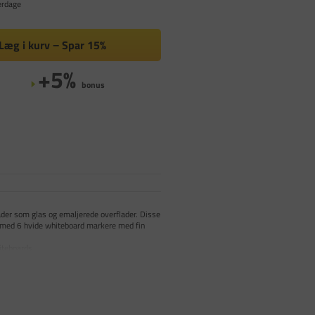
erdage
Læg i kurv
Spar
15%
+5%
bonus
der som glas og emaljerede overflader. Disse
 med 6 hvide whiteboard markere med fin
iteboards