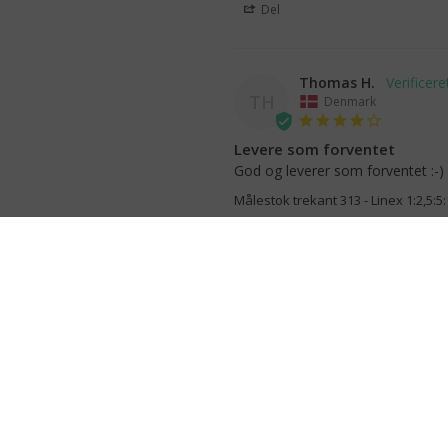
Del
Thomas H.
TH
Denmark
Levere som forventet
God og leverer som forventet :-)
Målestok trekant 313 - Linex 1:2,5:5
Del
Kim V.
KV
Danmark
Linex 303 målestok lineal
Dejlig lineal med de rigtige måle
Målestok trekant 303 - Linex 1 : 2,5 : 5