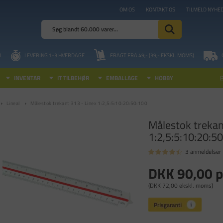
OM OS
KONTAKT OS
TILMELD NYHE
I
LEVERING 1-3 HVERDAGE
FRAGT FRA 49,- (39,- EKSKL. MOMS)
INVENTAR
IT TILBEHØR
EMBALLAGE
HOBBY
Lineal
Målestok trekant 313 - Linex 1:2,5:5:10:20:50:100
Målestok trekan
1:2,5:5:10:20:5
3 anmeldelser
DKK 90,00
p
(DKK 72,00 ekskl. moms)