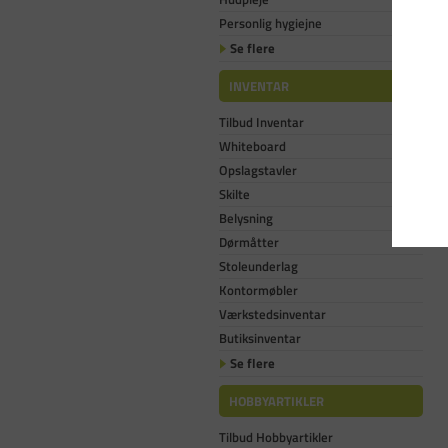
Personlig hygiejne
Se flere
INVENTAR
Tilbud Inventar
Whiteboard
Opslagstavler
Skilte
Belysning
Dørmåtter
Stoleunderlag
Kontormøbler
Værkstedsinventar
Butiksinventar
Se flere
HOBBYARTIKLER
Tilbud Hobbyartikler