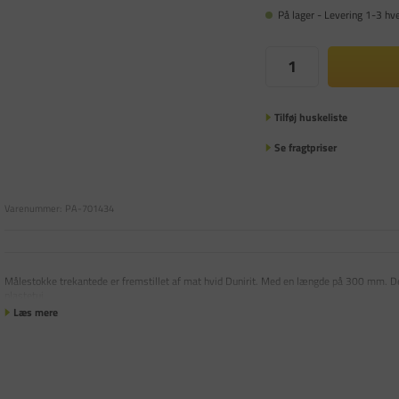
På lager - Levering 1-3 hv
Tilføj huskeliste
Se fragtpriser
Varenummer:
PA-701434
Målestokke trekantede er fremstillet af mat hvid Dunirit. Med en længde på 300 mm. Den
plastetui.
Læs mere