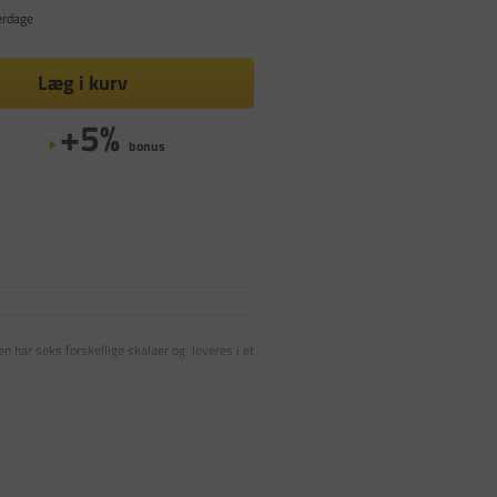
erdage
Læg i kurv
+5%
bonus
 har seks forskellige skalaer og leveres i et