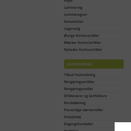
Papir
Laminering
Lommeregner
Konvolutter
Lagersalg
Øvrige Kontorartikler
Mærker Kontorartikler
Nyheder Kontorartikler
HUSHOLDNING
Tilbud Husholdning
Rengøringsartikler
Rengøringsmidler
Drikkevarer og konfekture
Borddækning
Personlige værnemidler
Arbejdstøj
Engangshandsker
Hudpleje