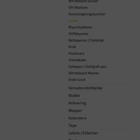
Whiteboard tusser
OH Markere
Overstregningstuscher
Lineal
Blyantspidsere
Stiftblyanter
Rettepenne | Slettelak
Kridt
Fineliners
Viskelæder
Fyldepen | Kalligrafi pen
Whiteboard Marker
Kridt tusch
Skrivebordstilbehør
Blokke
Arkivering
Mapper
Kalendere
Tape
Labels | Etiketter