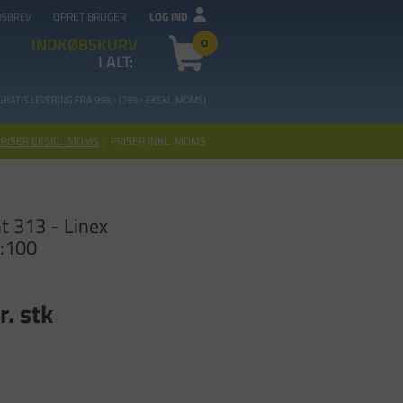
OPRET BRUGER
LOG IND
DSBREV
INDKØBSKURV
0
I ALT:
GRATIS LEVERING FRA 99
9,- (799,- EKSKL. MOMS)
PRISER EKSKL. MOMS
|
PRISER INKL. MOMS
t 313 - Linex
0:100
r. stk