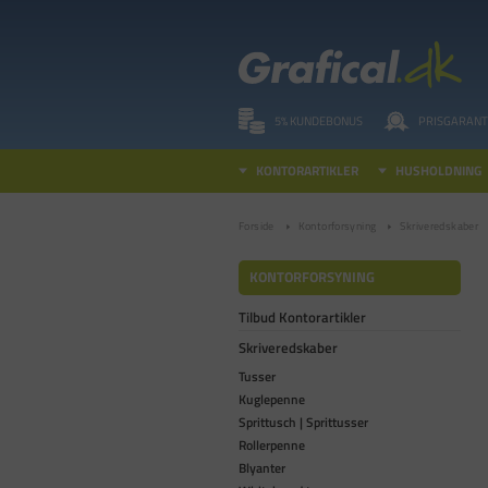
5% KUNDEBONUS
PRISGARANT
KONTORARTIKLER
HUSHOLDNING
Forside
Kontorforsyning
Skriveredskaber
KONTORFORSYNING
Tilbud Kontorartikler
Skriveredskaber
Tusser
Kuglepenne
Sprittusch | Sprittusser
Rollerpenne
Blyanter