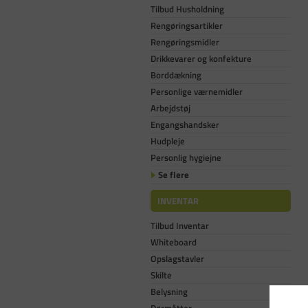
Tilbud Husholdning
Rengøringsartikler
Rengøringsmidler
Drikkevarer og konfekture
Borddækning
Personlige værnemidler
Arbejdstøj
Engangshandsker
Hudpleje
Personlig hygiejne
Se flere
INVENTAR
Tilbud Inventar
Whiteboard
Opslagstavler
Skilte
Belysning