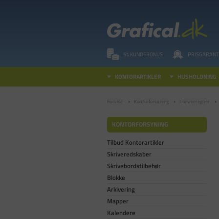
5% KUNDEBONUS
PRISGARANT
KONTORARTIKLER
HUSHOLDNING
Forside
Kontorforsyning
Lommeregner
KONTORFORSYNING
Tilbud Kontorartikler
Skriveredskaber
Skrivebordstilbehør
Blokke
Arkivering
Mapper
Kalendere