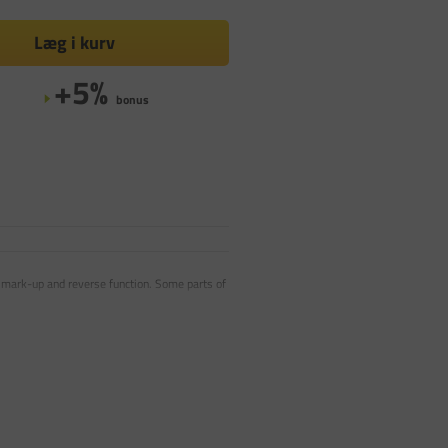
Læg i kurv
+5%
bonus
 mark-up and reverse function. Some parts of