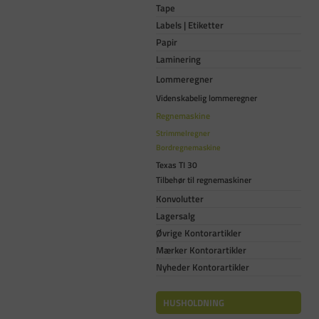
Tape
Labels | Etiketter
Papir
Laminering
Lommeregner
Videnskabelig lommeregner
Regnemaskine
Strimmelregner
Bordregnemaskine
Texas TI 30
Tilbehør til regnemaskiner
Konvolutter
Lagersalg
Øvrige Kontorartikler
Mærker Kontorartikler
Nyheder Kontorartikler
HUSHOLDNING