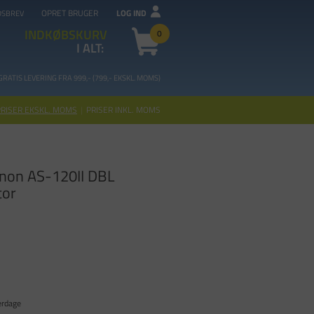
OPRET BRUGER
LOG IND
DSBREV
INDKØBSKURV
0
I ALT:
GRATIS LEVERING FRA 99
9,- (799,- EKSKL. MOMS)
PRISER EKSKL. MOMS
|
PRISER INKL. MOMS
non AS-120II DBL
tor
erdage