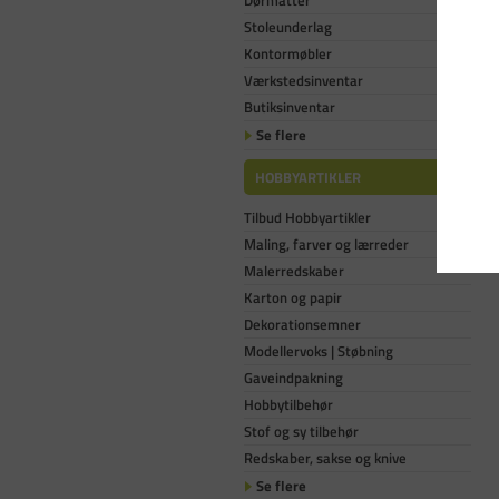
Dørmåtter
Stoleunderlag
Kontormøbler
Værkstedsinventar
Butiksinventar
Se flere
HOBBYARTIKLER
Tilbud Hobbyartikler
Maling, farver og lærreder
Malerredskaber
Karton og papir
Dekorationsemner
Modellervoks | Støbning
Gaveindpakning
Hobbytilbehør
Stof og sy tilbehør
Redskaber, sakse og knive
Se flere