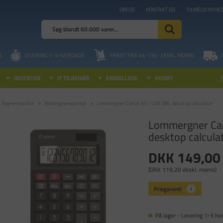
OM OS
KONTAKT OS
TILMELD NYHE
I
LEVERING 1-3 HVERDAGE
FRAGT FRA 49,- (39,- EKSKL. MOMS)
INVENTAR
IT TILBEHØR
EMBALLAGE
HOBBY
Regnemaskine
Bordregnemaskine
Lommergner Canon AS-120II DBL desktop calculator
Lommergner Ca
desktop calcula
DKK 149,00
(DKK 119,20 ekskl. moms)
På lager - Levering 1-3 hv