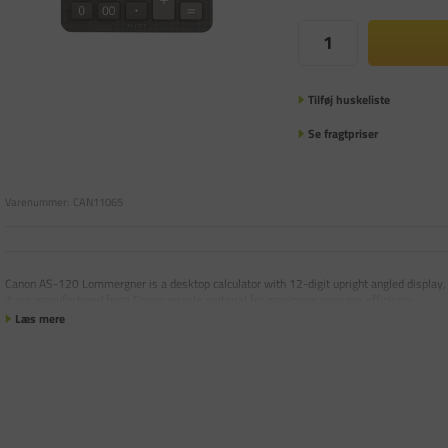
Tilføj huskeliste
Se fragtpriser
Varenummer:
CAN11065
Canon AS-120 Lommergner is a desktop calculator with 12-digit upright angled display,
it are manufactured from Canon recycle material for maximum resource efficiency.
Læs mere