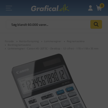
0
Forside
Kontorforsyning
Lommeregner
Regnemaskine
Bordregnemaskine
Lommeregner - Canon HS-20TSC - Desktop - 12-cifret - 170 x 118 x 35 mm