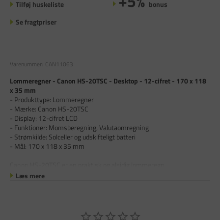
+5%
Tilføj huskeliste
bonus
Se fragtpriser
Varenummer:
CAN11063
Lommeregner - Canon HS-20TSC - Desktop - 12-cifret - 170 x 118
x 35 mm
- Produkttype: Lommeregner
- Mærke: Canon HS-20TSC
- Display: 12-cifret LCD
- Funktioner: Momsberegning, Valutaomregning
- Strømkilde: Solceller og udskifteligt batteri
- Mål: 170 x 118 x 35 mm
Canon HS-20TSC er en praktisk og alsidig lommeregn
Læs mere