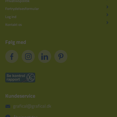
Privatlivspolitik
Fortrydelsesformular
Log ind
Kontakt os
Følg med
Kundeservice
grafical@grafical.dk