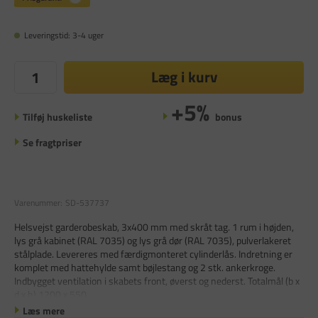
Leveringstid: 3-4 uger
Læg i kurv
+5%
Tilføj huskeliste
bonus
Se fragtpriser
Varenummer:
SD-537737
Helsvejst garderobeskab, 3x400 mm med skråt tag. 1 rum i højden,
lys grå kabinet (RAL 7035) og lys grå dør (RAL 7035), pulverlakeret
stålplade. Levereres med færdigmonteret cylinderlås. Indretning er
komplet med hattehylde samt bøjlestang og 2 stk. ankerkroge.
Indbygget ventilation i skabets front, øverst og nederst. Totalmål (b x
d x h) 1200 x 550
Læs mere