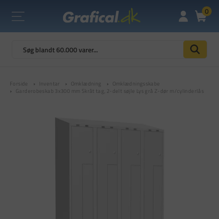
0
Forside
Inventar
Omklædning
Omklædningsskabe
Garderobeskab 3x300 mm Skråt tag, 2-delt søjle Lys grå Z-dør m/cylinderlås