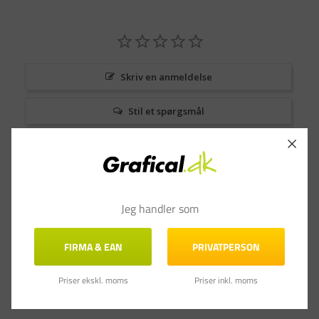
Skriv en anmeldelse
Stil et spørgsmål
Anmeldelser
Spørgsmål & Svar
Jeg handler som
FIRMA & EAN
PRIVATPERSON
Priser ekskl. moms
Priser inkl. moms