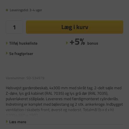
Leveringstid: 3-4 uger
Læg i kurv
+5%
Tilføj huskeliste
bonus
Se fragtpriser
Varenummer:
SD-534979
Helsvejst garderobeskab, 4x300 mm med skråt tag. 2-delt søjle med
Z-døre, lys grå kabinet (RAL 7035) og lys grå dør (RAL 7035),
pulverlakeret stålplade. Levereres med færdigmonteret cylinderlås.
Indretning er komplet med bøjlestang og 2 stk. ankerkroge. Indbygget
ventilation i skabets front, øverst og nederst. Totalmål (b x d x h)
1200 x 550 x 1902
Læs mere