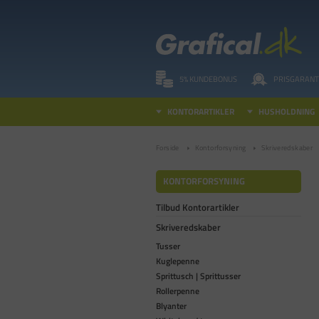
5% KUNDEBONUS
PRISGARANT
KONTORARTIKLER
HUSHOLDNING
Forside
Kontorforsyning
Skriveredskaber
KONTORFORSYNING
Tilbud Kontorartikler
Skriveredskaber
Tusser
Kuglepenne
Sprittusch | Sprittusser
Rollerpenne
Blyanter