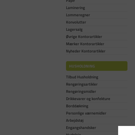
Papir
Laminering
Lommeregner
Konvolutter
Lagersalg
Øvrige Kontorartikler
Mærker Kontorartikler
Nyheder Kontorartikler
HUSHOLDNING
Tilbud Husholdning
Rengøringsartikler
Rengøringsmidler
Drikkevarer og konfekture
Borddækning
Personlige værnemidler
Arbejdstøj
Engangshandsker
Hudpleje