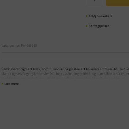
Tilføj huskeliste
Se fragtpriser
Varenummer:
PA-685365
Vandbaseret pigment blæk, sort, til vinduer og glastavler.Chalkmarker fra uni-ball skrive
plastik og selvfølgelig kridttavler.Den lugt-, opløsningsmiddel- og alkoholfrie blæk er nem
Blækket kan dog modstå regn, så det gør Chalkmarkeren ideel til skiltning i pubber, re
Læs mere