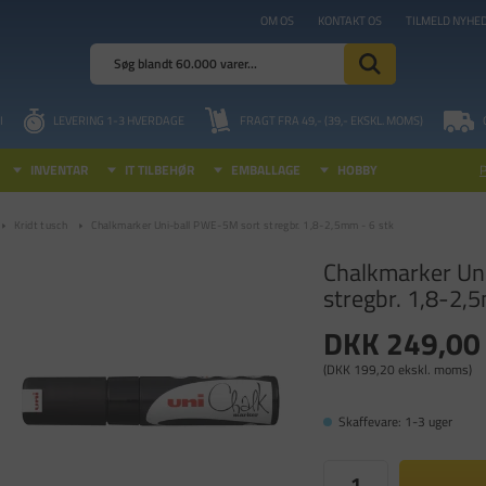
OM OS
KONTAKT OS
TILMELD NYHE
I
LEVERING 1-3 HVERDAGE
FRAGT FRA 49,- (39,- EKSKL. MOMS)
INVENTAR
IT TILBEHØR
EMBALLAGE
HOBBY
Kridt tusch
Chalkmarker Uni-ball PWE-5M sort stregbr. 1,8-2,5mm - 6 stk
Chalkmarker Un
stregbr. 1,8-2,
DKK 249,00
(DKK 199,20 ekskl. moms)
Skaffevare: 1-3 uger