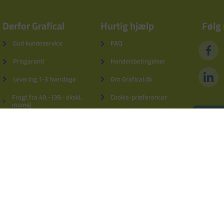
Derfor Grafical
Hurtig hjælp
Følg
God kundeservice
FAQ
Prisgaranti
Handelsbetingelser
Levering 1-3 hverdage
Om Grafical.dk
Fragt fra 49,- (39,- ekskl.
Cookie-præferencer
moms)
Privatlivspolitik
5% kundebonus
Fortrydelsesformular
Derfor Grafical
Log ind
Blog
Kontakt os
tebro
Tlf.: 9740 7644
grafical@grafical.dk