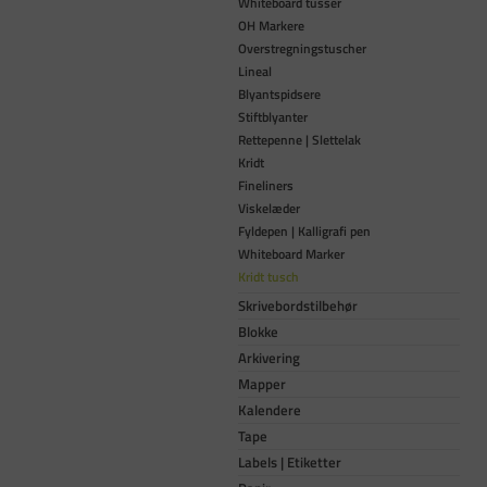
Whiteboard tusser
OH Markere
Overstregningstuscher
Lineal
Blyantspidsere
Stiftblyanter
Rettepenne | Slettelak
Kridt
Fineliners
Viskelæder
Fyldepen | Kalligrafi pen
Whiteboard Marker
Kridt tusch
Skrivebordstilbehør
Blokke
Arkivering
Mapper
Kalendere
Tape
Labels | Etiketter