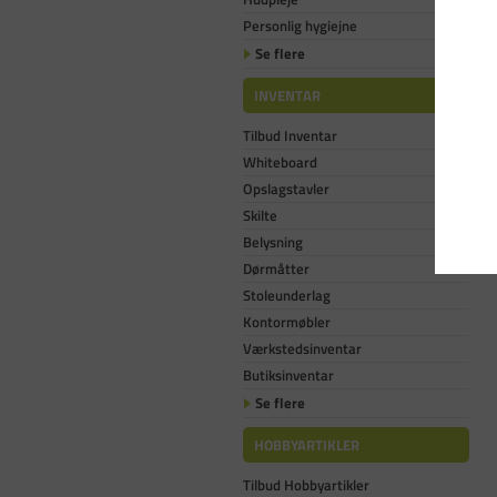
Personlig hygiejne
Se flere
INVENTAR
Tilbud Inventar
Whiteboard
Opslagstavler
Skilte
Belysning
Dørmåtter
Stoleunderlag
Kontormøbler
Værkstedsinventar
Butiksinventar
Se flere
HOBBYARTIKLER
Tilbud Hobbyartikler