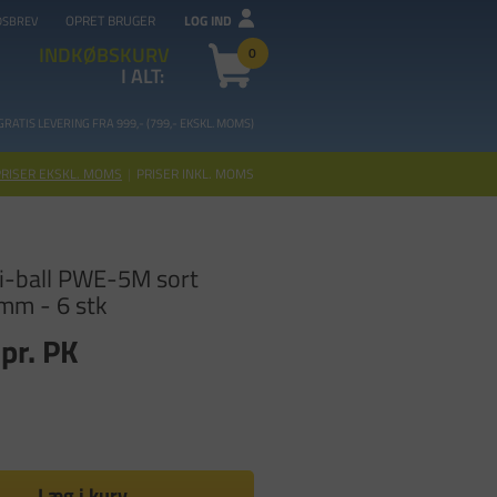
OPRET BRUGER
LOG IND
DSBREV
INDKØBSKURV
0
I ALT:
GRATIS LEVERING FRA 99
9,- (799,- EKSKL. MOMS)
PRISER EKSKL. MOMS
|
PRISER INKL. MOMS
i-ball PWE-5M sort
5mm - 6 stk
pr. PK
Læg i kurv