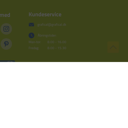
Kundeservice
 med
grafical@grafical.dk
Åbningstider:
Man-tor:
8.00 - 16.00
Fredag:
8.00 - 15.30