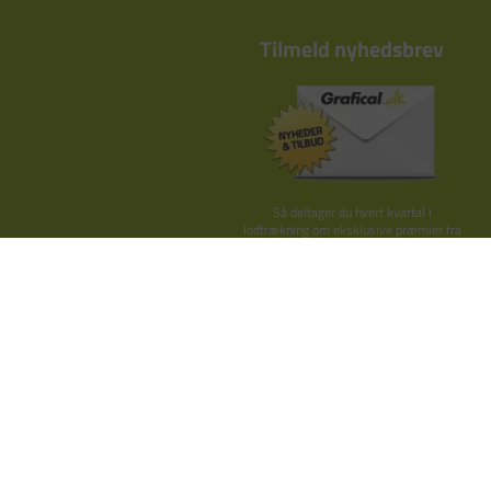
Tilmeld nyhedsbrev
Så deltager du hvert kvartal i
lodtrækning om eksklusive præmier fra
Kay Bojesen, By Lassen o.lign.
TILMELD HER
Grafical ApS
Nupark 45
7500 Hols