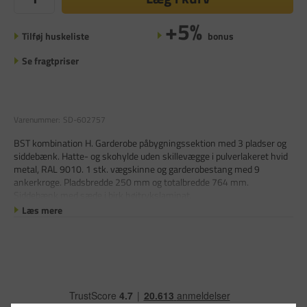
+5%
Tilføj huskeliste
bonus
Se fragtpriser
Varenummer:
SD-602757
BST kombination H. Garderobe påbygningssektion med 3 pladser og
siddebænk. Hatte- og skohylde uden skillevægge i pulverlakeret hvid
metal, RAL 9010. 1 stk. vægskinne og garderobestang med 9
ankerkroge. Pladsbredde 250 mm og totalbredde 764 mm.
Siddebænk med sæde i birk højtrykslaminat.
Læs mere