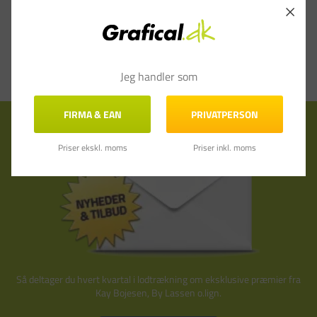
Jeg handler som
FIRMA & EAN
PRIVATPERSON
Tilmeld nyhedsbrev
Priser ekskl. moms
Priser inkl. moms
Så deltager du hvert kvartal i lodtrækning om eksklusive præmier fra
Kay Bojesen, By Lassen o.lign.