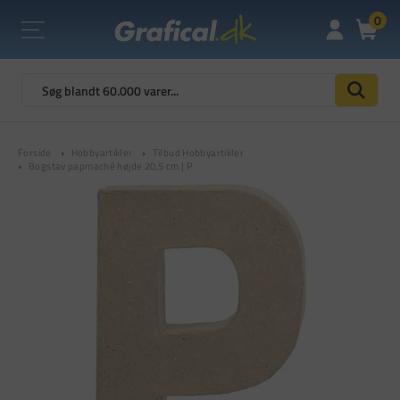
0
Forside
Hobbyartikler
Tilbud Hobbyartikler
Bogstav papmaché højde 20,5 cm | P