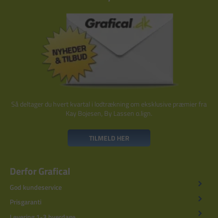
Så deltager du hvert kvartal i lodtrækning om eksklusive præmier fra
Kay Bojesen, By Lassen o.lign.
TILMELD HER
Derfor Grafical
God kundeservice
Prisgaranti
Levering 1-3 hverdage