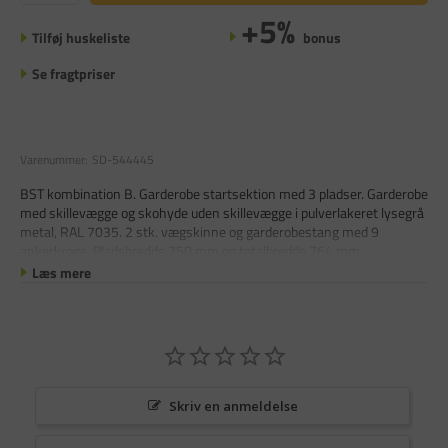
+5%
Tilføj huskeliste
bonus
Se fragtpriser
Varenummer:
SD-544445
BST kombination B. Garderobe startsektion med 3 pladser. Garderobe
med skillevægge og skohyde uden skillevægge i pulverlakeret lysegrå
metal, RAL 7035. 2 stk. vægskinne og garderobestang med 9
ankerkroge. Pladsbredde 250 mm og totalbredde 764 mm.
Læs mere
Skriv en anmeldelse