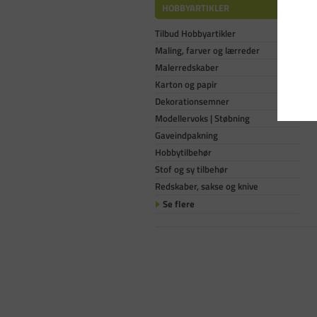
HOBBYARTIKLER
Tilbud Hobbyartikler
Maling, farver og lærreder
Malerredskaber
Karton og papir
Dekorationsemner
Modellervoks | Støbning
Gaveindpakning
Hobbytilbehør
Stof og sy tilbehør
Redskaber, sakse og knive
Se flere