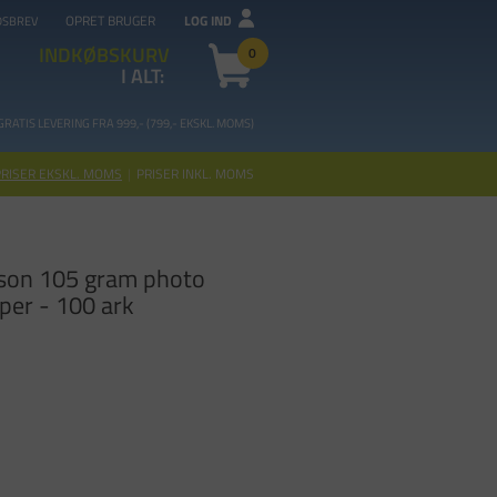
OPRET BRUGER
LOG IND
DSBREV
INDKØBSKURV
0
I ALT:
GRATIS LEVERING FRA 99
9,- (799,- EKSKL. MOMS)
PRISER EKSKL. MOMS
|
PRISER INKL. MOMS
pson 105 gram photo
aper - 100 ark