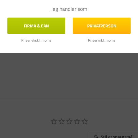
Jeg handler som
FIRMA & EAN
PRIVATPERSON
Priser ekskl. moms
Priser inkl. moms
Stil et spørgsmål