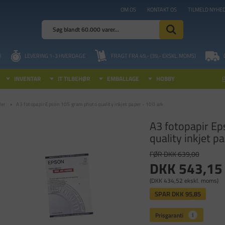
OM OS
KONTAKT OS
TILMELD NYHE
I
LEVERING 1-3 HVERDAGE
FRAGT FRA 49,- (39,- EKSKL. MOMS)
INVENTAR
IT TILBEHØR
EMBALLAGE
HOBBY
ler
A3 fotopapir Epson 105 gram photo quality inkjet paper - 100 ark
A3 fotopapir E
quality inkjet p
FØR DKK 639,00
DKK 543,15
(DKK 434,52 ekskl. moms)
SPAR
DKK 95,85