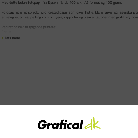
Med dette lækre fotopapir fra Epson, får du 100 ark i A3 format og 105 gram.
Fotopapiret er et sprødt, hvidt coated papir, som giver flotte, klare farver og laserskarp 
er velegnet til mange ting som fx flyers, rapporter og præsentationer med grafik og foto
Papiret passer til følgende printere:
Stylus
Læs mere