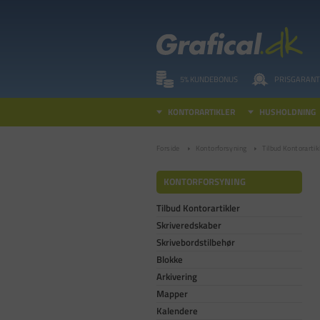
5% KUNDEBONUS
PRISGARANT
KONTORARTIKLER
HUSHOLDNING
Forside
Kontorforsyning
Tilbud Kontorartik
KONTORFORSYNING
Tilbud Kontorartikler
Skriveredskaber
Skrivebordstilbehør
Blokke
Arkivering
Mapper
Kalendere