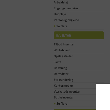
Arbejdstøj
Engangshandsker
Hudpleje
Personlig hygiejne
Se flere
INVENTAR
Tilbud Inventar
Whiteboard
Opslagstavler
Skilte
Belysning
Dørmåtter
Stoleunderlag
Kontormøbler
Værkstedsinventar
Butiksinventar
Se flere