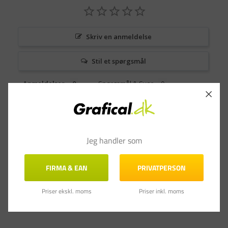
Skriv en anmeldelse
Stil et spørgsmål
Anmeldelser
Spørgsmål & Svar
Jeg handler som
FIRMA & EAN
PRIVATPERSON
Priser ekskl. moms
Priser inkl. moms