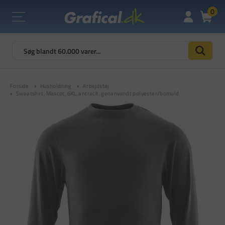
0
Forside
Husholdning
Arbejdstøj
Sweatshirt, Mascot, 6XL, antracit, genanvendt polyester/bomuld