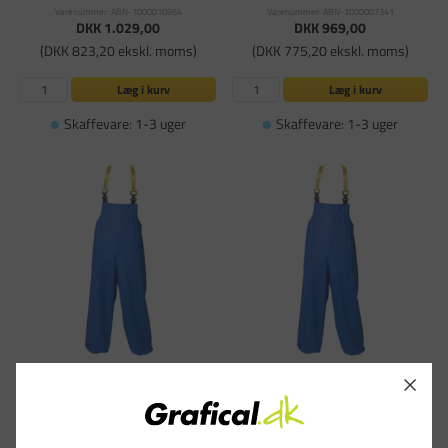
Varenummer: ABN-1000010954
Varenummer: ABN-1000007341
DKK 1.029,00
DKK 969,00
(DKK 823,20 ekskl. moms)
(DKK 775,20 ekskl. moms)
Læg i kurv
Læg i kurv
Skaffevare: 1-3 uger
Skaffevare: 1-3 uger
Regntøj, ELKA, Overalls, Glas & Gaffel,
Regntøj, ELKA, Overalls, Glas & Gaffel,
blå, L
blå, M
Varenummer: ABN-1000007345
Varenummer: ABN-1000007346
DKK 969,00
DKK 969,00
(DKK 775,20 ekskl. moms)
(DKK 775,20 ekskl. moms)