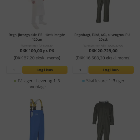
Regn-|besøgsjakke PE - 10stk længde
Regndragt, ELKA, 4XL, olivengrøn, PU -
120cm
20 stk
Varenummer: PA-696529
Varenummer: ABN-1000030709
DKK 109,00
pr. PK
DKK 20.729,00
(DKK 87,20 ekskl. moms)
(DKK 16.583,20 ekskl. moms)
Læg i kurv
Læg i kurv
På lager - Levering 1-3
Skaffevare: 1-3 uger
hverdage