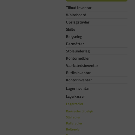
Tilbud Inventar
Whiteboard
Opslagstavler
Skilte
Belysning
Dørmåtter
Stoleunderlag
Kontormøbler
Værkstedsinventar
Butiksinventar
Kontorinventar
Lagerinventar
Lagerkasser
Lagerreoler
Dækreoler tilbehør
Stålreoler
Pallereoler
Boltreoler