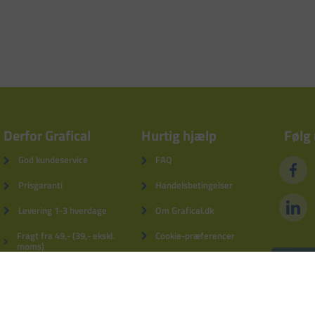
Derfor Grafical
Hurtig hjælp
Følg
God kundeservice
FAQ
Prisgaranti
Handelsbetingelser
Levering 1-3 hverdage
Om Grafical.dk
Fragt fra 49,- (39,- ekskl.
Cookie-præferencer
moms)
Privatlivspolitik
5% kundebonus
Fortrydelsesformular
Derfor Grafical
Log ind