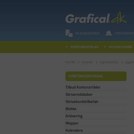
5% KUNDEBONUS
PRISGARANT
KONTORARTIKLER
HUSHOLDNING
Forside
Inventar
Lagerinventar
Lagerr
KONTORFORSYNING
Tilbud Kontorartikler
Skriveredskaber
Skrivebordstilbehør
Blokke
Arkivering
Mapper
Kalendere