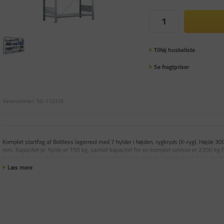
Tilføj huskeliste
Se fragtpriser
Varenummer:
SD-112316
Komplet startfag af Boltless lagerreol med 7 hylder i højden, rygkryds (X-ryg). Højd
mm. Kapacitet pr. hylde er 150 kg, samlet kapacitet for en komplet sektion er 2300 kg.For 
lagerreol, har vi sammensat et komplet startfag (startsektion), bestående af 7 stk. hyld
Læs mere