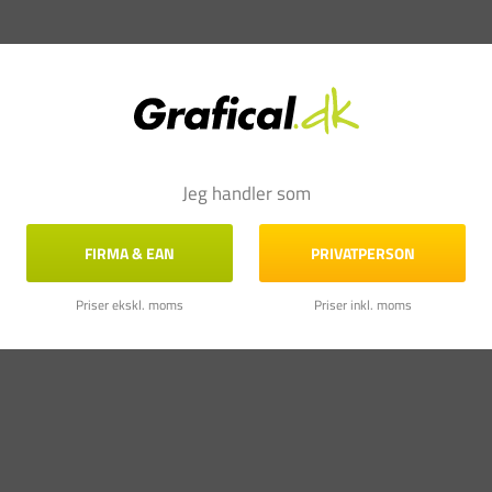
Jeg handler som
FIRMA & EAN
PRIVATPERSON
Priser ekskl. moms
Priser inkl. moms