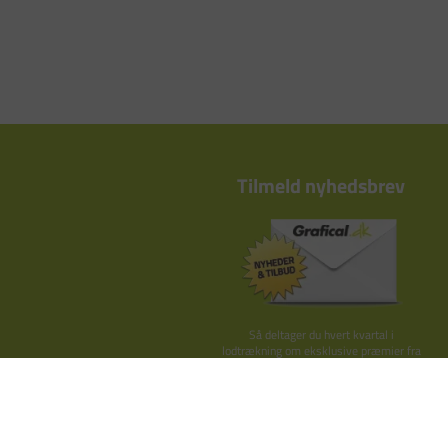
Tilmeld nyhedsbrev
Så deltager du hvert kvartal i
lodtrækning om eksklusive præmier fra
Kay Bojesen, By Lassen o.lign.
TILMELD HER