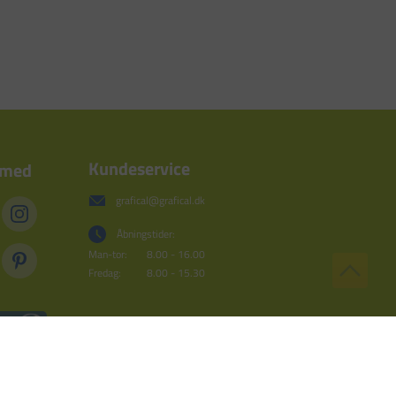
Kundeservice
 med
grafical@grafical.dk
Åbningstider:
Man-tor:
8.00 - 16.00
Fredag:
8.00 - 15.30