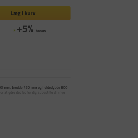
Læg i kurv
+5%
bonus
e 3000 mm, bredde 750 mm og hyldedybde 800
at gøre det let for dig at bestille din nye
e