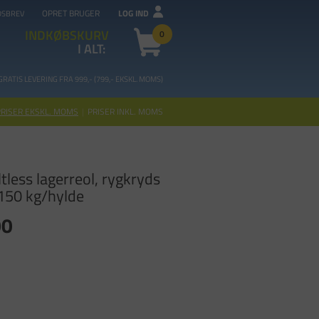
OPRET BRUGER
LOG IND
DSBREV
INDKØBSKURV
0
I ALT:
GRATIS LEVERING FRA 99
9,- (799,- EKSKL. MOMS)
PRISER EKSKL. MOMS
|
PRISER INKL. MOMS
tless lagerreol, rygkryds
50 kg/hylde
00