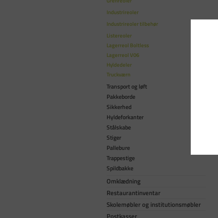
Grenreoler
Industrireoler
Industrireoler tilbehør
Listereoler
Lagerreol Boltless
Lagerreol V06
Hyldedeler
Truckværn
Transport og løft
Pakkeborde
Sikkerhed
Hyldeforkanter
Stålskabe
Stiger
Pallebure
Trappestige
Spildbakke
Omklædning
Restaurantinventar
Skolemøbler og institutionsmøbler
Postkasser