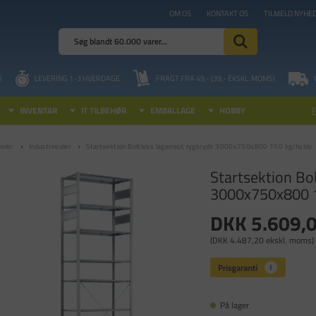
OM OS
KONTAKT OS
TILMELD NYHE
I
LEVERING 1-3 HVERDAGE
FRAGT FRA 49,- (39,- EKSKL. MOMS)
INVENTAR
IT TILBEHØR
EMBALLAGE
HOBBY
eoler
Industrireoler
Startsektion Boltless lagerreol, rygkryds 3000x750x800 150 kg/hylde
Startsektion Bol
3000x750x800 1
DKK 5.609,
(DKK 4.487,20 ekskl. moms)
På lager