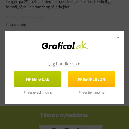
længde på 25 meter er denne tape ideel til en række forskellige
formål, både i hjemmet og på arbejdet.
Tape har en ekstra stæ
Læs mere
Jeg handler som
FIRMA & EAN
PRIVATPERSON
Priser ekskl. moms
Priser inkl. moms
Tilmeld nyhedsbrev