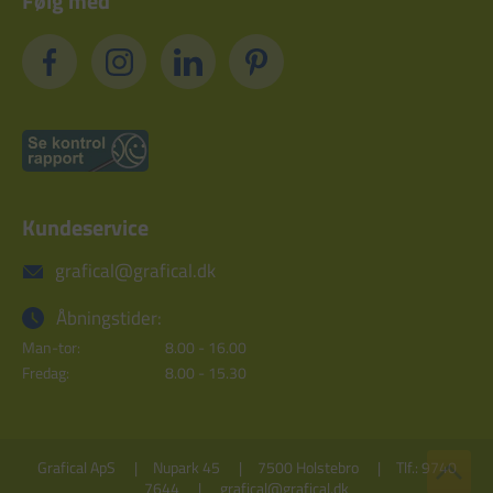
Følg med
Kundeservice
grafical@grafical.dk
Åbningstider:
Man-tor:
8.00 - 16.00
Fredag:
8.00 - 15.30
Grafical ApS
Nupark 45
7500 Holstebro
Tlf.: 9740
7644
grafical@grafical.dk