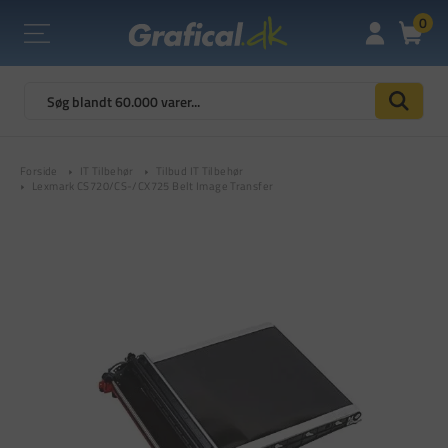
0
Forside
IT Tilbehør
Tilbud IT Tilbehør
Lexmark CS720/CS-/CX725 Belt Image Transfer