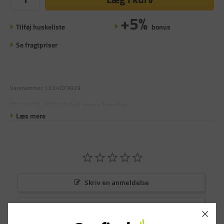
+5%
Tilføj huskeliste
bonus
Se fragtpriser
Varenummer:
LEX40X9929
CS720/CS-/CX725 Belt Image Transfer
Læs mere
Skriv en anmeldelse
Stil et spørgsmål