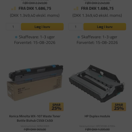
FØR DKK 2.249,00
FØR DKK 2.249,00
FRA DKK 1.686,75
FRA DKK 1.686,75
(DKK 1.349,40 ekskl. moms)
(DKK 1.349,40 ekskl. moms)
Læg i kurv
Læg i kurv
Skaffevare: 1-3 uger
Skaffevare: 1-3 uger
Forventet: 15-08-2026
Forventet: 15-08-2026
Konica Minolta WX-107 Waste Toner
HP Duplex module
Bottle Bizhub C550i C450i
Varenummer: MIN22065
Varenummer: HPCN598-67004
FØR DKK 369,00
FØR DKK 1.209,00