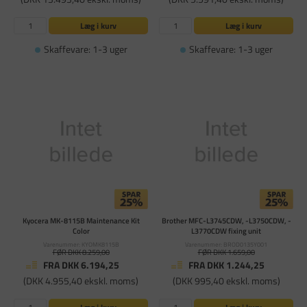
Læg i kurv
Læg i kurv
Skaffevare: 1-3 uger
Skaffevare: 1-3 uger
Kyocera MK-8115B Maintenance Kit
Brother MFC-L3745CDW, -L3750CDW, -
Color
L3770CDW fixing unit
Varenummer: KYOMK8115B
Varenummer: BROD0135Y001
FØR DKK 8.259,00
FØR DKK 1.659,00
FRA DKK 6.194,25
FRA DKK 1.244,25
(DKK 4.955,40 ekskl. moms)
(DKK 995,40 ekskl. moms)