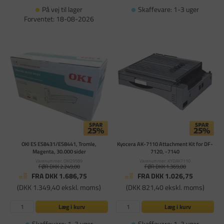
På vej til lager
Skaffevare: 1-3 uger
Forventet: 18-08-2026
OKI ES ES8431/ES8441, Tromle,
Kyocera AK-7110 Attachment Kit for DF-
Magenta, 30.000 sider
7120, -7140
Varenummer: OKI29589
Varenummer: KYOAK7110
FØR DKK 2.249,00
FØR DKK 1.369,00
FRA DKK 1.686,75
FRA DKK 1.026,75
(DKK 1.349,40 ekskl. moms)
(DKK 821,40 ekskl. moms)
Læg i kurv
Læg i kurv
Skaffevare: 1-3 uger
Skaffevare: 1-3 uger