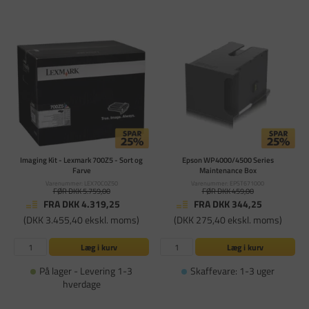
Imaging Kit - Lexmark 700Z5 - Sort og
Epson WP4000/4500 Series
Farve
Maintenance Box
Varenummer: LEX70C0Z50
Varenummer: EPST671000
FØR DKK 5.759,00
FØR DKK 459,00
FRA DKK 4.319,25
FRA DKK 344,25
(DKK 3.455,40 ekskl. moms)
(DKK 275,40 ekskl. moms)
Læg i kurv
Læg i kurv
På lager - Levering 1-3
Skaffevare: 1-3 uger
hverdage