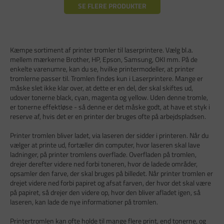
SE FLERE PRODUKTER
Kæmpe sortiment af printer tromler til laserprintere. Vælg bl.a.
mellem mærkerne Brother, HP, Epson, Samsung, OKI mm. På de
enkelte varenumre, kan du se, hvilke printermodeller, at printer
tromlerne passer til. Tromlen findes kun i Laserprintere. Mange er
måske slet ikke klar over, at dette er en del, der skal skiftes ud,
udover tonerne black, cyan, magenta og yellow. Uden denne tromle,
er tonerne effektløse - så denne er det måske godt, at have et styk i
reserve af, hvis det er en printer der bruges ofte på arbejdspladsen.
Printer tromlen bliver ladet, via laseren der sidder i printeren. Når du
vælger at printe ud, fortæller din computer, hvor laseren skal lave
ladninger, på printer tromlens overflade. Overfladen på tromlen,
drejer derefter videre ned forbi toneren, hvor de ladede områder,
opsamler den farve, der skal bruges på billedet. Når printer tromlen er
drejet videre ned forbi papiret og afsat farven, der hvor det skal være
på papiret, så drejer den videre op, hvor den bliver afladet igen, så
laseren, kan lade de nye informationer på tromlen.
Printertromlen kan ofte holde til mange flere print, end tonerne, og