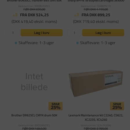
Brother BU635CL Transfer Belt Unit 50K
Sharp BPFN18 staples cartridges 3x5000
Varenummer: BROBU635CL
Varenummer: SHABPSC10
FØR DKK 699,00
FØR DKK 1.199,00
FRA DKK 524,25
FRA DKK 899,25
(DKK 419,40 ekskl. moms)
(DKK 719,40 ekskl. moms)
Læg i kurv
Læg i kurv
Skaffevare: 1-3 uger
Skaffevare: 1-3 uger
Brother DR625CL CMYK drum 50K
Lexmark Maintenance kit C2240, CS622,
XC2235, XC4240
Varenummer: BRODR625CL
Varenummer: LEX41X2096
FØR DKK 1.849,00
FØR DKK 3.789,00