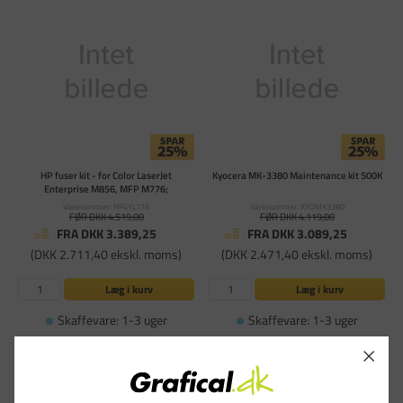
HP fuser kit - for Color LaserJet
Kyocera MK-3380 Maintenance kit 500K
Enterprise M856, MFP M776;
Varenummer: HP4YL17A
Varenummer: KYOMK3380
FØR DKK 4.519,00
FØR DKK 4.119,00
FRA DKK 3.389,25
FRA DKK 3.089,25
(DKK 2.711,40 ekskl. moms)
(DKK 2.471,40 ekskl. moms)
Læg i kurv
Læg i kurv
Skaffevare: 1-3 uger
Skaffevare: 1-3 uger