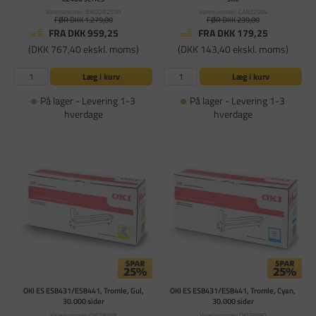
Varenummer: BRODR2510
Varenummer: CAN22994
FØR DKK 1.279,00
FØR DKK 239,00
FRA DKK 959,25
FRA DKK 179,25
(DKK 767,40 ekskl. moms)
(DKK 143,40 ekskl. moms)
Læg i kurv
Læg i kurv
På lager - Levering 1-3
På lager - Levering 1-3
hverdage
hverdage
OKI ES ES8431/ES8441, Tromle, Gul,
OKI ES ES8431/ES8441, Tromle, Cyan,
30.000 sider
30.000 sider
Varenummer: OKI29588
Varenummer: OKI29590