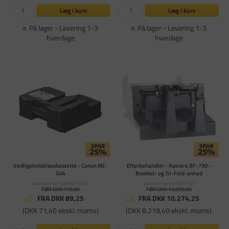
Læg i kurv
Læg i kurv
På lager - Levering 1-3
På lager - Levering 1-3
hverdage
hverdage
Vedligeholdelseskassette - Canon MC-
Efterbehandler - Kyocera BF-730 -
G04
Booklet- og Tri-Fold-enhed
Varenummer: CAN5813C001
Varenummer: KYOBF730
FØR DKK 119,00
FØR DKK 13.699,00
FRA DKK 89,25
FRA DKK 10.274,25
(DKK 71,40 ekskl. moms)
(DKK 8.219,40 ekskl. moms)