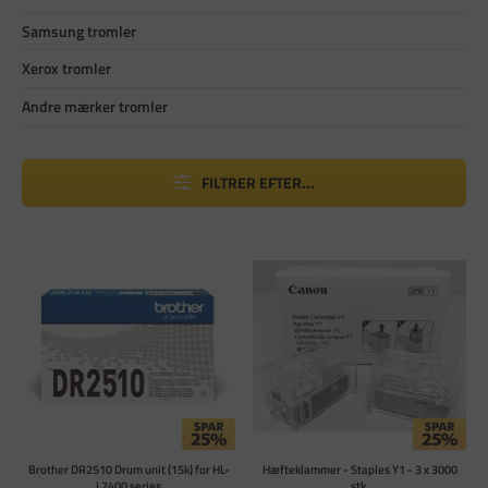
Samsung tromler
Xerox tromler
Andre mærker tromler
FILTRER EFTER...
Brother DR2510 Drum unit (15k) for HL-
Hæfteklammer - Staples Y1 - 3 x 3000
L2400 series
stk.