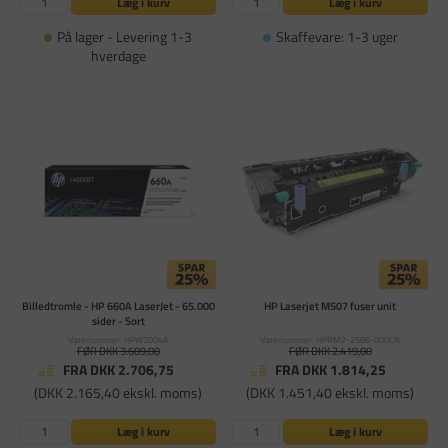
Læg i kurv
Læg i kurv
På lager - Levering 1-3
Skaffevare: 1-3 uger
hverdage
Billedtromle - HP 660A LaserJet - 65.000
HP Laserjet M507 fuser unit
sider - Sort
Varenummer: HPW2004A
Varenummer: HPRM2-2586-000CN
FØR DKK 3.609,00
FØR DKK 2.419,00
FRA DKK 2.706,75
FRA DKK 1.814,25
(DKK 2.165,40 ekskl. moms)
(DKK 1.451,40 ekskl. moms)
Læg i kurv
Læg i kurv