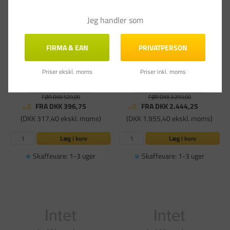
Jeg handler som
FIRMA & EAN
PRIVATPERSON
Priser ekskl. moms
Priser inkl. moms
Kyocera PT-320 output tray
HP Laserjet Pro 300 fuser
Varenummer: KYO1203N70UN0
Varenummer: HPRM1-8062-000CN
FØR DKK 529,00
FØR DKK 3.259,00
FRA DKK 396,75
FRA DKK 2.444,25
(DKK 317,40 ekskl. moms)
(DKK 1.955,40 ekskl. moms)
Læg i kurv
Læg i kurv
Skaffevare: 1-3 uger
Skaffevare: 1-3 uger