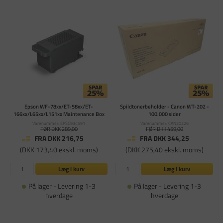
Epson WF-78xx/ET-58xx/ET-
Spildtonerbeholder - Canon WT-202 -
166xx/L65xx/L151xx Maintenance Box
100.000 sider
Varenummer: EPSC934591
Varenummer: CAN20226
FØR DKK 289,00
FØR DKK 459,00
FRA DKK 216,75
FRA DKK 344,25
(DKK 173,40 ekskl. moms)
(DKK 275,40 ekskl. moms)
Læg i kurv
Læg i kurv
På lager - Levering 1-3
På lager - Levering 1-3
hverdage
hverdage