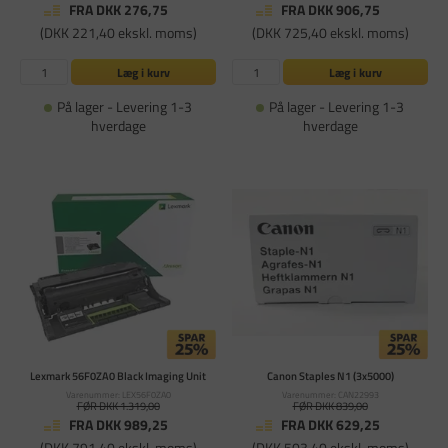
FRA DKK 276,75
FRA DKK 906,75
(DKK 221,40 ekskl. moms)
(DKK 725,40 ekskl. moms)
Læg i kurv
Læg i kurv
På lager - Levering 1-3
På lager - Levering 1-3
hverdage
hverdage
Lexmark 56F0ZA0 Black Imaging Unit
Canon Staples N1 (3x5000)
Varenummer: LEX56F0ZA0
Varenummer: CAN22993
FØR DKK 1.319,00
FØR DKK 839,00
FRA DKK 989,25
FRA DKK 629,25
(DKK 791,40 ekskl. moms)
(DKK 503,40 ekskl. moms)