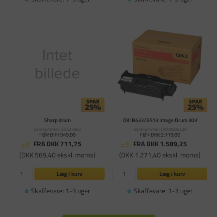
Sharp drum
OKI B433/B513 Image Drum 30K
Varenummer: SHA21883
Varenummer: OKI09006239
FØR DKK 949,00
FØR DKK 2.119,00
FRA DKK 711,75
FRA DKK 1.589,25
(DKK 569,40 ekskl. moms)
(DKK 1.271,40 ekskl. moms)
Læg i kurv
Læg i kurv
Skaffevare: 1-3 uger
Skaffevare: 1-3 uger