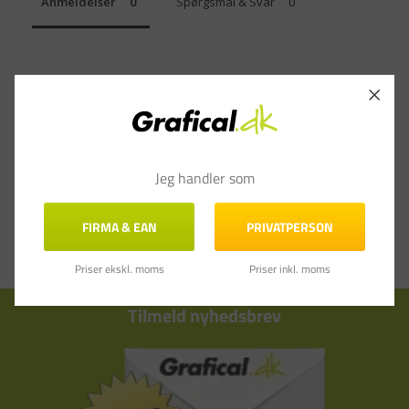
Anmeldelser
Spørgsmål & Svar
Jeg handler som
FIRMA & EAN
PRIVATPERSON
Priser ekskl. moms
Priser inkl. moms
Tilmeld nyhedsbrev