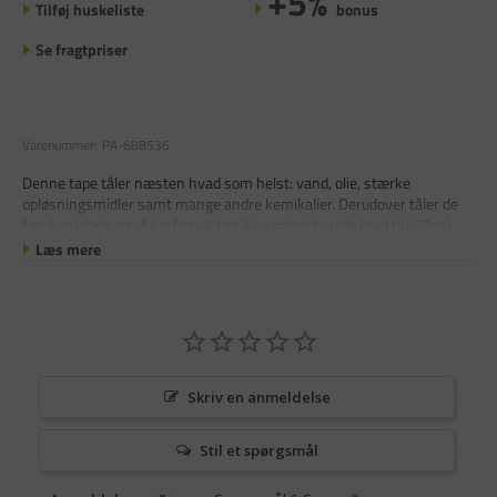
+5%
Tilføj huskeliste
bonus
Se fragtpriser
Varenummer:
PA-688536
Denne tape tåler næsten hvad som helst: vand, olie, stærke
opløsningsmidler samt mange andre kemikalier. Derudover tåler de
færdige labels også kraftig slid og ikke mindst kulde (ned til -50gr.)
Læs mere
Skriv en anmeldelse
Stil et spørgsmål