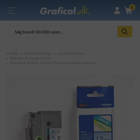
0
Forside
Kontorforsyning
Labels | Etiketter
Etiketter til labelprinteren
Labeltape Brother TZe531 12mm sort på blå lamineret