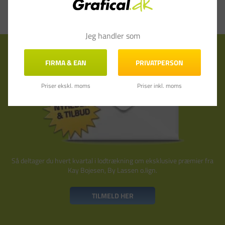
Jeg handler som
Tilmeld nyhedsbrev
FIRMA & EAN
PRIVATPERSON
Priser ekskl. moms
Priser inkl. moms
Så deltager du hvert kvartal i lodtrækning om eksklusive præmier fra
Kay Bojesen, By Lassen o.lign.
TILMELD HER