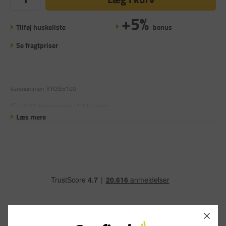
+5%
Tilføj huskeliste
bonus
Se fragtpriser
Varenummer:
KYOJS5100
JS-5100 Jobseperator 100 sheets
Læs mere