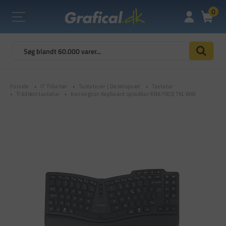
0
Forside
IT Tilbehør
Tastaturer | Desktopsæt
Tastatur
Trådløst tastatur
Kensington Keyboard opladbar KB675EQ TKL WW