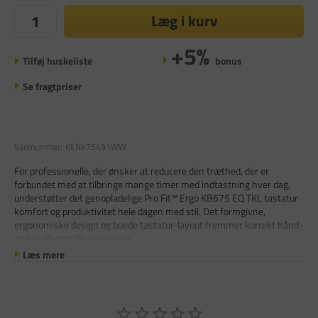
Læg i kurv
+5%
Tilføj huskeliste
bonus
Se fragtpriser
Varenummer:
KENK75491WW
For professionelle, der ønsker at reducere den træthed, der er
forbundet med at tilbringe mange timer med indtastning hver dag,
understøtter det genopladelige Pro Fit™ Ergo KB675 EQ TKL tastatur
komfort og produktivitet hele dagen med stil. Det formgivne,
ergonomiske design og buede tastatur-layout fremmer korrekt hånd-
og håndledsstilling under he
Læs mere