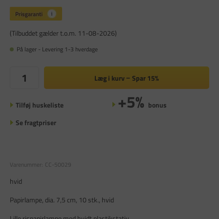
(Tilbuddet gælder t.o.m. 11-08-2026)
På lager - Levering 1-3 hverdage
Læg i kurv
Spar
15%
+5%
Tilføj huskeliste
bonus
Se fragtpriser
Varenummer:
CC-50029
hvid
Papirlampe, dia. 7,5 cm, 10 stk., hvid
Lille rispapirlampe med hvidt plastikstativ