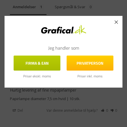
Anmeldelser
Spørgsmål & Svar
Filtrer anmeldelser
Jeg handler som
FIRMA & EAN
PRIVATPERSON
Kirsten S.
01.11.2019
KS
Priser ekskl. moms
Priser inkl. moms
Hurtig levering af fine rispapirlamper
Papirlampe diameter 7,5 cm hvid | 10 stk.
Del
Var denne anmeldelse til hjælp?
0
0