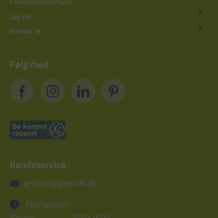
Fortrydelsesformular
Log ind
Kontakt os
Følg med
Kundeservice
grafical@grafical.dk
Åbningstider:
Man-tor:
8.00 - 16.00