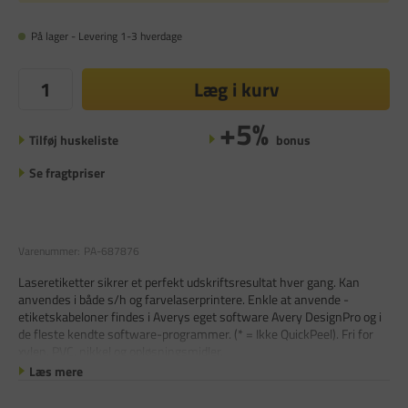
På lager - Levering 1-3 hverdage
Læg i kurv
+5%
Tilføj huskeliste
bonus
Se fragtpriser
Varenummer:
PA-687876
Laseretiketter sikrer et perfekt udskriftsresultat hver gang. Kan
anvendes i både s/h og farvelaserprintere. Enkle at anvende -
etiketskabeloner findes i Averys eget software Avery DesignPro og i
de fleste kendte software-programmer. (* = Ikke QuickPeel). Fri for
xylen, PVC, nikkel og opløsningsmidler.
Læs mere