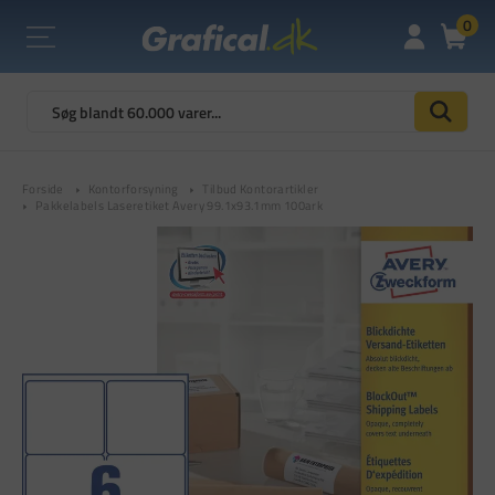
0
Forside
Kontorforsyning
Tilbud Kontorartikler
Pakkelabels Laseretiket Avery 99.1x93.1mm 100ark