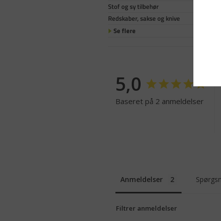
Stof og sy tilbehør
Redskaber, sakse og knive
Se flere
5,0
Baseret på 2 anmeldelser
Anmeldelser
Spørgsm
Filtrer anmeldelser