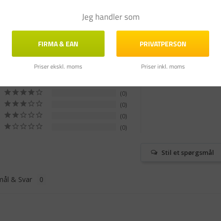
Jeg handler som
FIRMA & EAN
PRIVATPERSON
Priser ekskl. moms
Priser inkl. moms
2
0
0
0
0
Stil et spørgsmål
ål & Svar