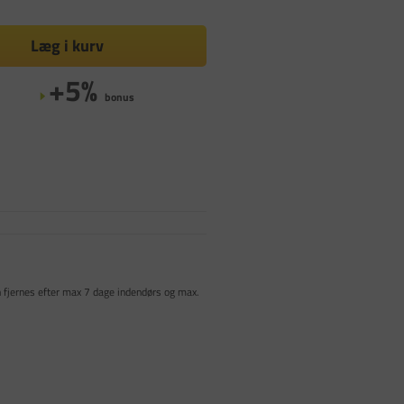
Læg i kurv
+5%
bonus
n fjernes efter max 7 dage indendørs og max.