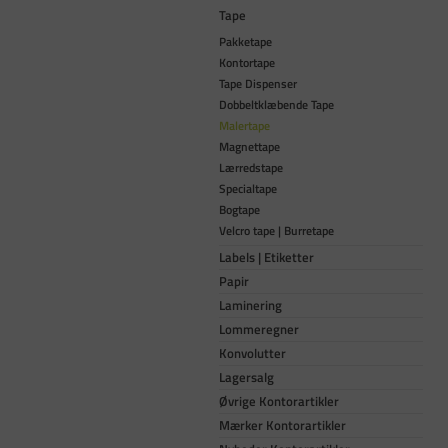
Tape
Pakketape
Kontortape
Tape Dispenser
Dobbeltklæbende Tape
Malertape
Magnettape
Lærredstape
Specialtape
Bogtape
Velcro tape | Burretape
Labels | Etiketter
Papir
Laminering
Lommeregner
Konvolutter
Lagersalg
Øvrige Kontorartikler
Mærker Kontorartikler