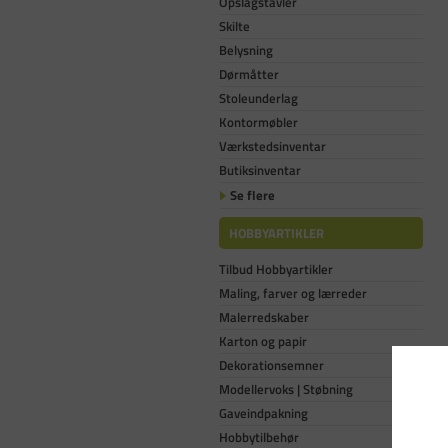
Opslagstavler
Skilte
Belysning
Dørmåtter
Stoleunderlag
Kontormøbler
Værkstedsinventar
Butiksinventar
Se flere
HOBBYARTIKLER
Tilbud Hobbyartikler
Maling, farver og lærreder
Malerredskaber
Karton og papir
Dekorationsemner
Modellervoks | Støbning
Gaveindpakning
Hobbytilbehør