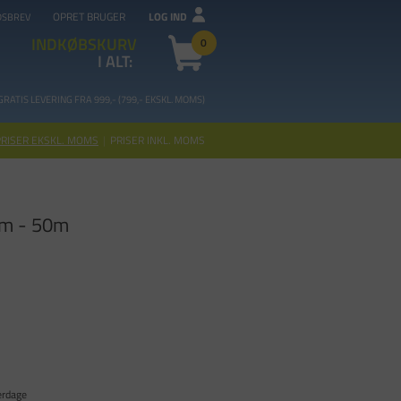
OPRET BRUGER
LOG IND
DSBREV
INDKØBSKURV
0
I ALT:
GRATIS LEVERING FRA 99
9,- (799,- EKSKL. MOMS)
PRISER EKSKL. MOMS
|
PRISER INKL. MOMS
mm - 50m
erdage