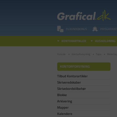
5% KUNDEBONUS
PRISGARANT
KONTORARTIKLER
HUSHOLDNING
Forside
Kontorforsyning
Tape
Malerta
KONTORFORSYNING
Tilbud Kontorartikler
Skriveredskaber
Skrivebordstilbehør
Blokke
Arkivering
Mapper
Kalendere