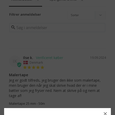
Filtrer anmeldelser
Ilse k.
19.09.2024
IK
Denmark
Malertape
Jeg er godt tilfreds, jeg bruger den ikke som malertape, 
men bruger den når jeg skal skrive hvad der er i mine 
bøtter som jeg fryser ned. Nem at skrive på og nem at 
tage af!
Malertape 25 mm - 50m
Del
Var denne anmeldelse til hjælp?
0
0