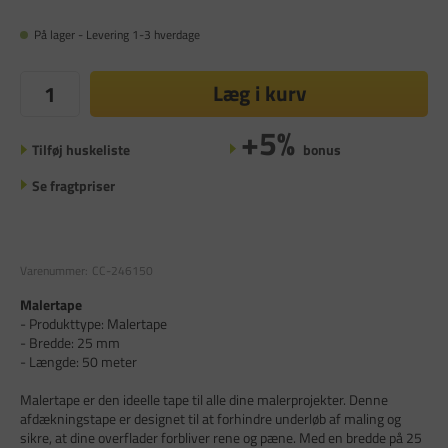
På lager - Levering 1-3 hverdage
Læg i kurv
+5%
Tilføj huskeliste
bonus
Se fragtpriser
Varenummer:
CC-246150
Malertape
- Produkttype: Malertape
- Bredde: 25 mm
- Længde: 50 meter
Malertape er den ideelle tape til alle dine malerprojekter. Denne
afdækningstape er designet til at forhindre underløb af maling og
sikre, at dine overflader forbliver rene og pæne. Med en bredde på 25