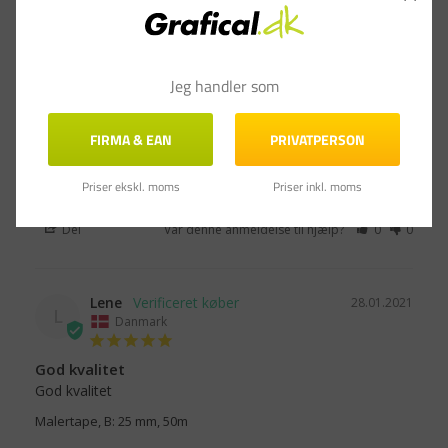
Ulla N.
20.06.2022
UN
Jeg handler som
Danmark
fin kvalitet
FIRMA & EAN
PRIVATPERSON
Vi har brugt malertapen til brug i billedkunst. Fungerer fint.
Priser ekskl. moms
Priser inkl. moms
Malertape 25 mm - 50m
Del
Var denne anmeldelse til hjælp?
0
0
Lene
28.01.2021
L
Danmark
God kvalitet
God kvalitet
Malertape, B: 25 mm, 50m