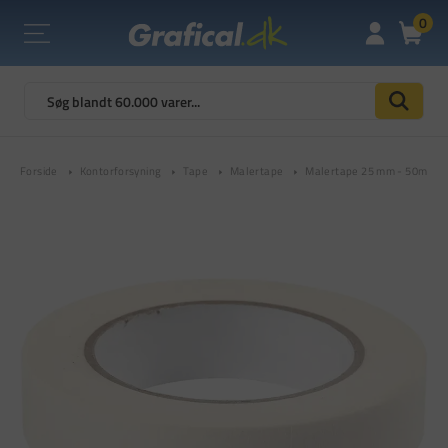
0
Forside
Kontorforsyning
Tape
Malertape
Malertape 25 mm - 50m