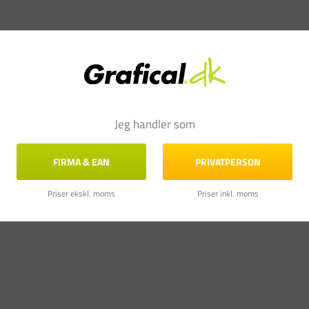
Jeg handler som
FIRMA & EAN
PRIVATPERSON
Priser ekskl. moms
Priser inkl. moms