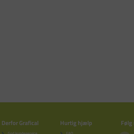
Derfor Grafical
Hurtig hjælp
Følg
God kundeservice
FAQ