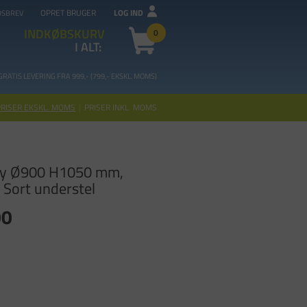
OPRET BRUGER
LOG IND
DSBREV
INDKØBSKURV
0
I ALT:
GRATIS LEVERING FRA 99
9,- (799,- EKSKL. MOMS)
PRISER EKSKL. MOMS
|
PRISER INKL. MOMS
y Ø900 H1050 mm,
 Sort understel
00