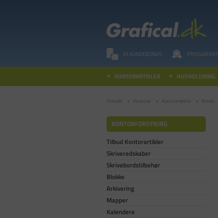
5% KUNDEBONUS
PRISGARANT
KONTORARTIKLER
HUSHOLDNING
Forside
Inventar
Kontormøbler
Borde
KONTORFORSYNING
Tilbud Kontorartikler
Skriveredskaber
Skrivebordstilbehør
Blokke
Arkivering
Mapper
Kalendere