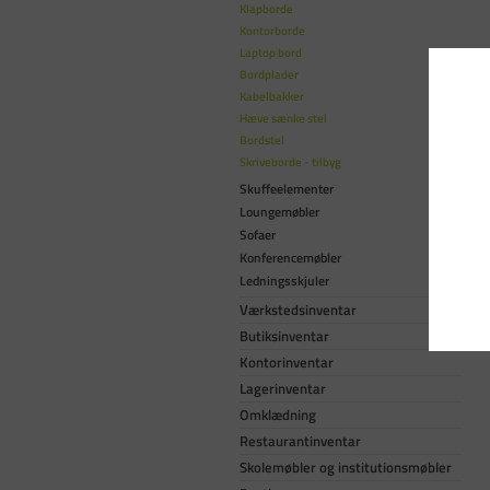
Klapborde
Kontorborde
Laptop bord
Bordplader
Kabelbakker
Hæve sænke stel
Bordstel
Skriveborde - tilbyg
Skuffeelementer
Loungemøbler
Sofaer
Konferencemøbler
Ledningsskjuler
Værkstedsinventar
Butiksinventar
Kontorinventar
Lagerinventar
Omklædning
Restaurantinventar
Skolemøbler og institutionsmøbler