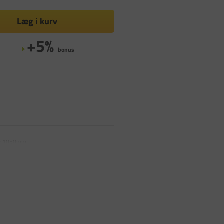
Læg i kurv
+5%
bonus
jde 1050mm.