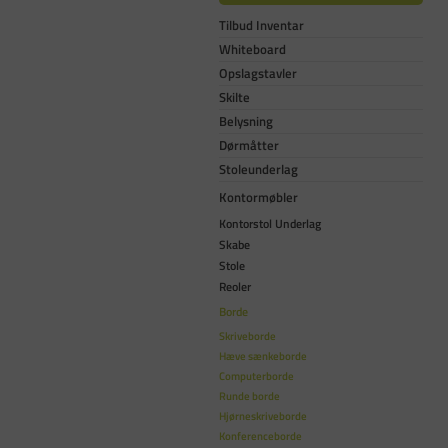
Tilbud Inventar
Whiteboard
Opslagstavler
Skilte
Belysning
Dørmåtter
Stoleunderlag
Kontormøbler
Kontorstol Underlag
Skabe
Stole
Reoler
Borde
Skriveborde
Hæve sænkeborde
Computerborde
Runde borde
Hjørneskriveborde
Konferenceborde