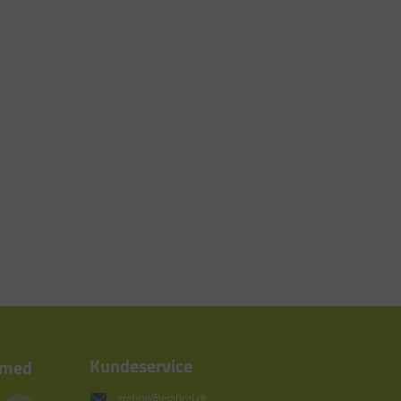
Kundeservice
 med
grafical@grafical.dk