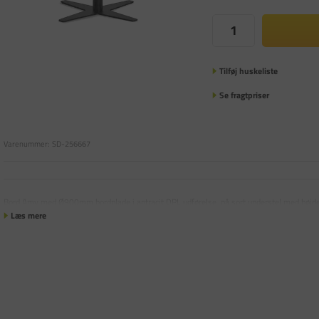
Tilføj huskeliste
Se fragtpriser
Varenummer:
SD-256667
Bord Amy med Ø900mm bordplade i antracit DPL udførelse, på sort understel med hø
Læs mere