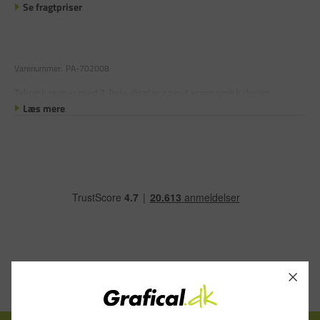
Se fragtpriser
Varenummer:
PA-702008
Teknisk regner med 2-linie-display og nyt ergonomisk design.
Læs mere