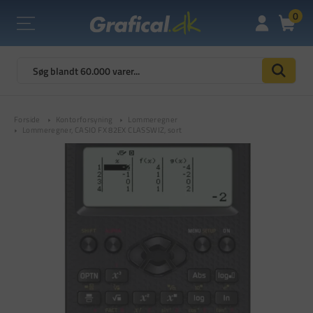
0
Forside
Kontorforsyning
Lommeregner
Lommeregner, CASIO FX 82EX CLASSWIZ, sort