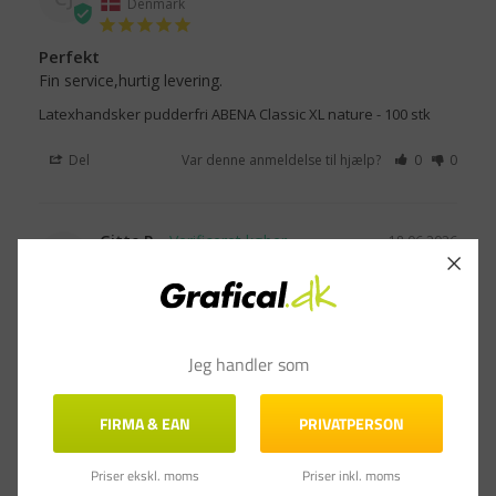
Denmark
Perfekt
Fin service,hurtig levering.
Latexhandsker pudderfri ABENA Classic XL nature - 100 stk
Del
Var denne anmeldelse til hjælp?
0
0
Gitte P.
18.06.2026
GP
Denmark
Handsker.🧤
Handskerne er nemme at få på og af, samt de er 
holdbare til det som de ska bruges til,🧤🧤🤗ligefra mad til 
Jeg handler som
rengøring.
Latexhandsker pudderfri ABENA Classic XL nature - 100 stk
FIRMA & EAN
PRIVATPERSON
Del
Var denne anmeldelse til hjælp?
0
0
Priser ekskl. moms
Priser inkl. moms