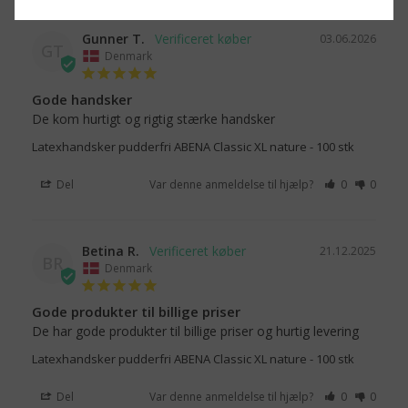
Gunner T.
03.06.2026
GT
Denmark
Gode handsker
De kom hurtigt og rigtig stærke handsker
Latexhandsker pudderfri ABENA Classic XL nature - 100 stk
Del
Var denne anmeldelse til hjælp?
0
0
Betina R.
21.12.2025
BR
Denmark
Gode produkter til billige priser
De har gode produkter til billige priser og hurtig levering
Latexhandsker pudderfri ABENA Classic XL nature - 100 stk
Del
Var denne anmeldelse til hjælp?
0
0