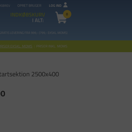
OPRET BRUGER
LOG IND
DSBREV
INDKØBSKURV
0
I ALT:
GRATIS LEVERING FRA 99
9,- (799,- EKSKL. MOMS)
PRISER EKSKL. MOMS
|
PRISER INKL. MOMS
tartsektion 2500x400
00