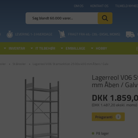
OM OS
KONTAKT OS
TILMELD NYHE
I
LEVERING 1-3 HVERDAGE
FRAGT FRA 49,- (39,- EKSKL. MOMS)
INVENTAR
IT TILBEHØR
EMBALLAGE
HOBBY
eoler
Stålreoler
Lagerreol V06 Startsektion 2500x400 mm Åben / Galv
Lagerreol V06 S
mm Åben / Galv
DKK 1.859,
(DKK 1.487,20 ekskl. moms)
På lager