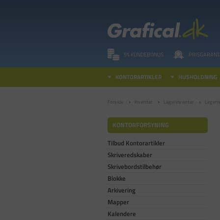
5% KUNDEBONUS
PRISGARANT
KONTORARTIKLER
HUSHOLDNING
Forside
Inventar
Lagerinventar
Lagerr
KONTORFORSYNING
Tilbud Kontorartikler
Skriveredskaber
Skrivebordstilbehør
Blokke
Arkivering
Mapper
Kalendere