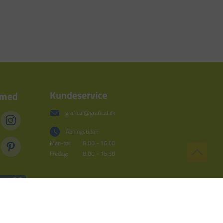
Kundeservice
 med
grafical@grafical.dk
Åbningstider:
Man-tor:
8.00 - 16.00
Fredag:
8.00 - 15.30