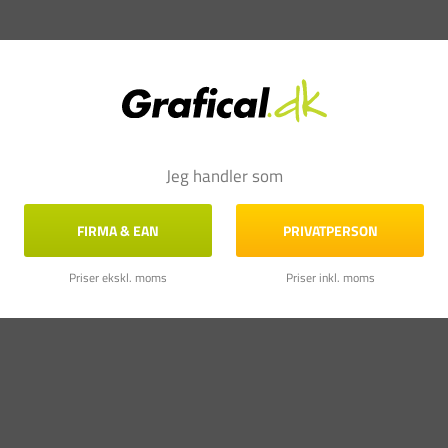
Jeg handler som
FIRMA & EAN
PRIVATPERSON
Priser ekskl. moms
Priser inkl. moms