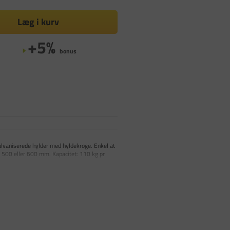
Læg i kurv
+5%
bonus
alvaniserede hylder med hyldekroge. Enkel at
, 500 eller 600 mm. Kapacitet: 110 kg pr