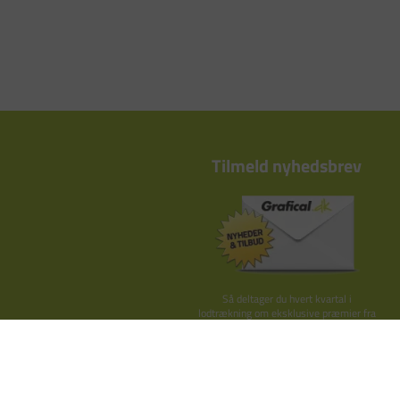
Tilmeld nyhedsbrev
Så deltager du hvert kvartal i
lodtrækning om eksklusive præmier fra
Kay Bojesen, By Lassen o.lign.
TILMELD HER