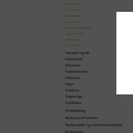
Boltreoler
Grenreoler
Industrireoler
Listereoler
Lagerreol Boltless
Lagerreol V06
Hyldedeler
Truckværn
Transport og løft
Pakkeborde
Sikkerhed
Hyldeforkanter
Stålskabe
Stiger
Pallebure
Trappestige
Spildbakke
Omklædning
Restaurantinventar
Skolemøbler og institutionsmøbler
Postkasser