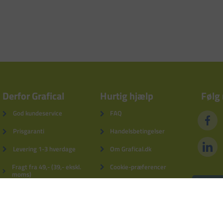
Derfor Grafical
Hurtig hjælp
Følg
God kundeservice
FAQ
Prisgaranti
Handelsbetingelser
Levering 1-3 hverdage
Om Grafical.dk
Fragt fra 49,- (39,- ekskl.
Cookie-præferencer
moms)
Privatlivspolitik
5% kundebonus
Fortrydelsesformular
Derfor Grafical
Log ind