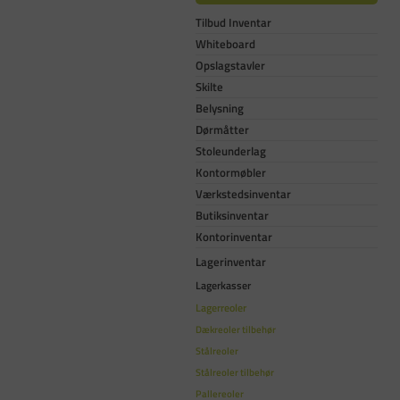
Tilbud Inventar
Whiteboard
Opslagstavler
Skilte
Belysning
Dørmåtter
Stoleunderlag
Kontormøbler
Værkstedsinventar
Butiksinventar
Kontorinventar
Lagerinventar
Lagerkasser
Lagerreoler
Dækreoler tilbehør
Stålreoler
Stålreoler tilbehør
Pallereoler