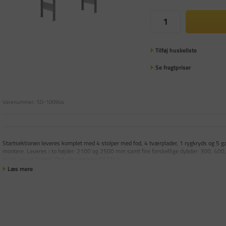
Tilføj huskeliste
Se fragtpriser
Varenummer:
SD-100944
Startsektionen leveres komplet med 4 stolper med fod, 4 tværplader, 1 rygkryds og 5 g
montere. Leveres i to højder: 2100 og 2500 mm samt fire forskellige dybder: 300, 400
hylde, jævnt fordelt. Opfylder normen SS2241.
Læs mere