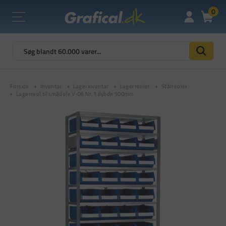
0
Forside
Inventar
Lagerinventar
Lagerreoler
Stålreoler
Lagerreol til smådele V-06 Nr. 1 dybde 500mm