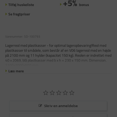
+5%
Tilføj huskeliste
bonus
Se fragtpriser
Varenummer:
SD-100793
Lagerreol med plastkasser - for optimal lageropbevaring!Reol med
plastkasser til smådele, som består af en V06 lagerreol med en højde
på 2100 mm og 11 hylder (kapacitet 150 kg). Reolen er indrettet med
40 x 2069, blå plastkasser med b x h = 230 x 150 mm. Dimension.
2100x1000x500 mm.
Læs mere
Skriv en anmeldelse