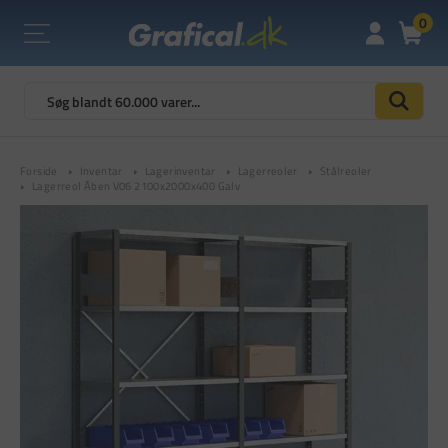
0
Forside
Inventar
Lagerinventar
Lagerreoler
Stålreoler
Lagerreol Åben V06 2100x2000x400 Galv