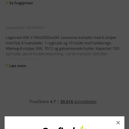
Se fragtpriser
Varenummer:
SD-659507
Lagerreol V06 2100x2000x400. Levereres komplet med 6 stolper
med fod, 6 tværplader, 1 rygkryds og 10 hylde med hyldekroge.
Mørkegrå stolper, RAL 7012 og galvaniserede hylder. Kapacitet 150
kg/hylde, jævnt fordelt belastning. Let at montere. Opfylder
standarden SS2241.
Læs mere