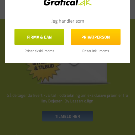
Jeg handler som
Tilmeld nyhedsbrev
FIRMA & EAN
PRIVATPERSON
Priser ekskl. moms
Priser inkl. moms
Så deltager du hvert kvartal i lodtrækning om eksklusive præmier fra
Kay Bojesen, By Lassen o.lign.
TILMELD HER