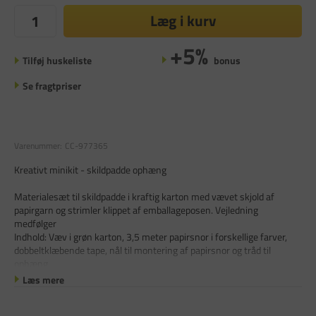
Læg i kurv
+5%
Tilføj huskeliste
bonus
Se fragtpriser
Varenummer:
CC-977365
Kreativt minikit - skildpadde ophæng
Materialesæt til skildpadde i kraftig karton med vævet skjold af
papirgarn og strimler klippet af emballageposen. Vejledning
medfølger
Indhold: Væv i grøn karton, 3,5 meter papirsnor i forskellige farver,
dobbeltklæbende tape, nål til montering af papirsnor og tråd til
ophæng.
Læs mere