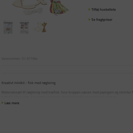
Tilføj huskeliste
Se fragtpriser
Varenummer:
CC-977364
Kreativt minikit - fisk med nøglering
Materialesæt til nøglering med træfisk, hvor kroppen væves med papirgarn og strimler 
Indhold: Væv i træ, 2,5 meter papirsnor i forskellige farver og tråd til ophæng.
Læs mere