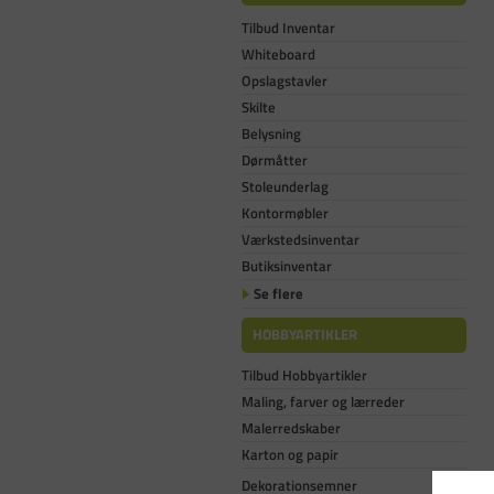
Tilbud Inventar
Whiteboard
Opslagstavler
Skilte
Belysning
Dørmåtter
Stoleunderlag
Kontormøbler
Værkstedsinventar
Butiksinventar
Se flere
HOBBYARTIKLER
Tilbud Hobbyartikler
Maling, farver og lærreder
Malerredskaber
Karton og papir
Dekorationsemner