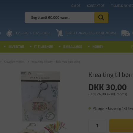
OM OS
KONTAKT OS
TILMELD NYHE
I
LEVERING 1-3 HVERDAGE
FRAGT FRA 49,- (39,- EKSKL. MOMS)
INVENTAR
IT TILBEHØR
EMBALLAGE
HOBBY
Kreative minikit
Krea ting til børn - fisk med nøglering
Krea ting til bø
DKK 30,00
(DKK 24,00 ekskl. moms)
På lager - Levering 1-3 hv