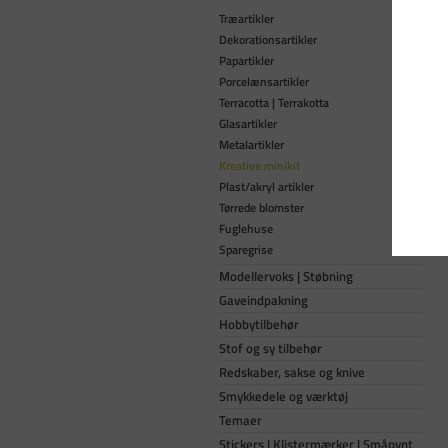
Træartikler
Dekorationsartikler
Papartikler
Porcelænsartikler
Terracotta | Terrakotta
Glasartikler
Metalartikler
Kreative minikit
Plast/akryl artikler
Tørrede blomster
Fuglehuse
Sparegrise
Modellervoks | Støbning
Gaveindpakning
Hobbytilbehør
Stof og sy tilbehør
Redskaber, sakse og knive
Smykkedele og værktøj
Temaer
Stickers | Klistermærker | Småpynt