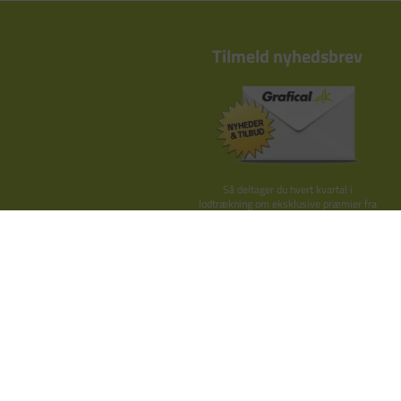
Tilmeld nyhedsbrev
Så deltager du hvert kvartal i
lodtrækning om eksklusive præmier fra
Kay Bojesen, By Lassen o.lign.
TILMELD HER
Grafical ApS
Nupark 45
7500 Hols