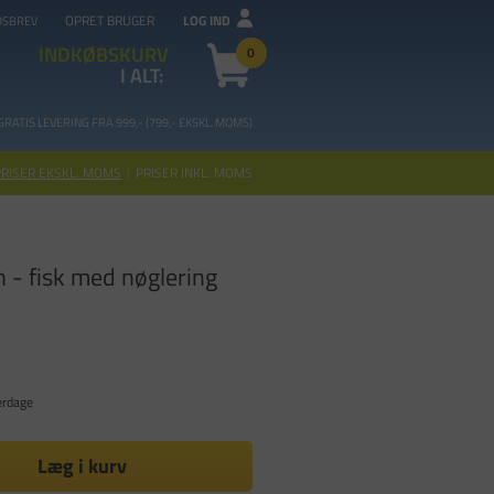
OPRET BRUGER
LOG IND
DSBREV
INDKØBSKURV
0
I ALT:
GRATIS LEVERING FRA 99
9,- (799,- EKSKL. MOMS)
PRISER EKSKL. MOMS
|
PRISER INKL. MOMS
rn - fisk med nøglering
erdage
Læg i kurv