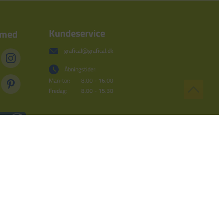
Kundeservice
 med
grafical@grafical.dk
Åbningstider:
Man-tor:
8.00 - 16.00
Fredag:
8.00 - 15.30