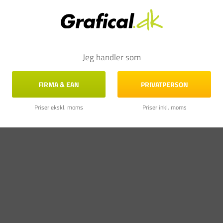
Jeg handler som
FIRMA & EAN
PRIVATPERSON
Priser ekskl. moms
Priser inkl. moms