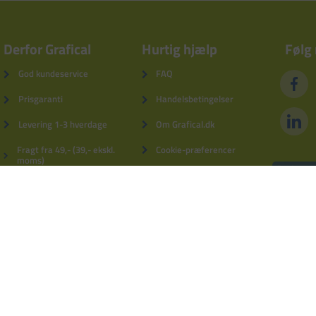
Derfor Grafical
Hurtig hjælp
Følg
God kundeservice
FAQ
Prisgaranti
Handelsbetingelser
Levering 1-3 hverdage
Om Grafical.dk
Fragt fra 49,- (39,- ekskl.
Cookie-præferencer
moms)
Privatlivspolitik
5% kundebonus
Fortrydelsesformular
Derfor Grafical
Log ind
Blog
Kontakt os
tebro
Tlf.: 9740 7644
grafical@grafical.dk