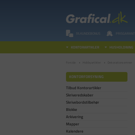
5% KUNDEBONUS
PRISGARANT
KONTORARTIKLER
HUSHOLDNING
Forside
Hobbyartikler
Dekorationsemner
KONTORFORSYNING
Tilbud Kontorartikler
Skriveredskaber
Skrivebordstilbehør
Blokke
Arkivering
Mapper
Kalendere