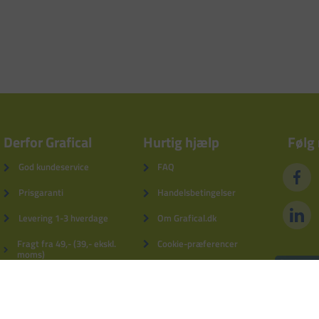
Derfor Grafical
Hurtig hjælp
Følg
God kundeservice
FAQ
Prisgaranti
Handelsbetingelser
Levering 1-3 hverdage
Om Grafical.dk
Fragt fra 49,- (39,- ekskl.
Cookie-præferencer
moms)
Privatlivspolitik
5% kundebonus
Fortrydelsesformular
Derfor Grafical