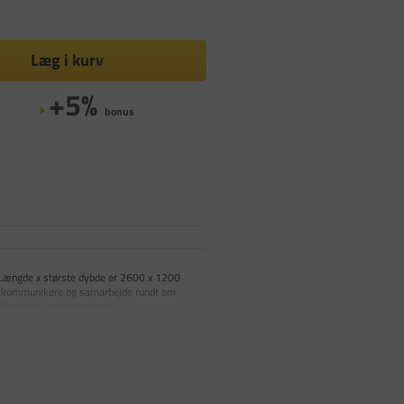
Læg i kurv
+5%
bonus
 Længde x største dybde er 2600 x 1200
an kommunikere og samarbejde rundt om
ådformede konferencebord