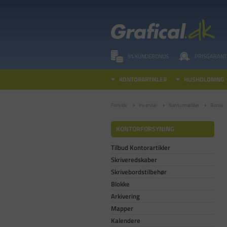
5% KUNDEBONUS
PRISGARANT
KONTORARTIKLER
HUSHOLDNING
Forside
Inventar
Kontormøbler
Borde
KONTORFORSYNING
Tilbud Kontorartikler
Skriveredskaber
Skrivebordstilbehør
Blokke
Arkivering
Mapper
Kalendere