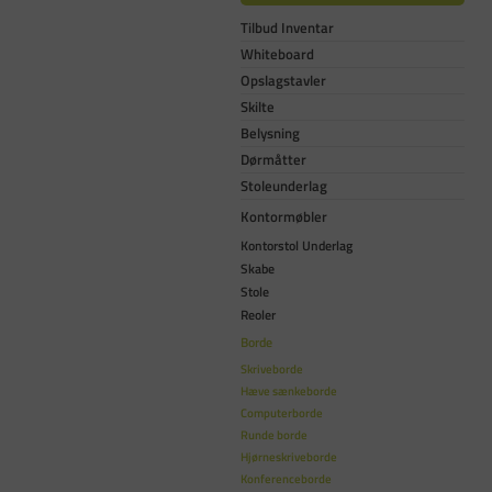
Tilbud Inventar
Whiteboard
Opslagstavler
Skilte
Belysning
Dørmåtter
Stoleunderlag
Kontormøbler
Kontorstol Underlag
Skabe
Stole
Reoler
Borde
Skriveborde
Hæve sænkeborde
Computerborde
Runde borde
Hjørneskriveborde
Konferenceborde