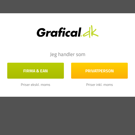
Jeg handler som
FIRMA & EAN
PRIVATPERSON
Priser ekskl. moms
Priser inkl. moms