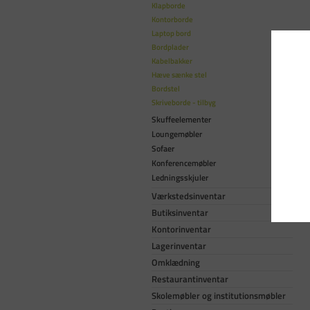
Klapborde
Kontorborde
Laptop bord
Bordplader
Kabelbakker
Hæve sænke stel
Bordstel
Skriveborde - tilbyg
Skuffeelementer
Loungemøbler
Sofaer
Konferencemøbler
Ledningsskjuler
Værkstedsinventar
Butiksinventar
Kontorinventar
Lagerinventar
Omklædning
Restaurantinventar
Skolemøbler og institutionsmøbler