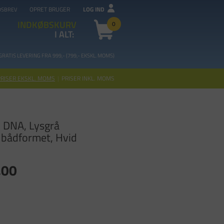
OPRET BRUGER
LOG IND
DSBREV
INDKØBSKURV
0
I ALT:
GRATIS LEVERING FRA 99
9,- (799,- EKSKL. MOMS)
PRISER EKSKL. MOMS
|
PRISER INKL. MOMS
 DNA, Lysgrå
bådformet, Hvid
,00