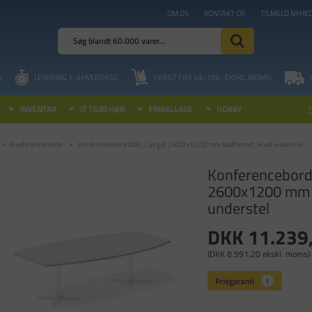
OM OS
KONTAKT OS
TILMELD NYHE
I
LEVERING 1-3 HVERDAGE
FRAGT FRA 49,- (39,- EKSKL. MOMS)
INVENTAR
IT TILBEHØR
EMBALLAGE
HOBBY
Konferenceborde
Konferencebord DNA, Lysgrå 2600x1200 mm bådformet, Hvid understel
Konferencebord
2600x1200 mm 
understel
DKK 11.239
(DKK 8.991,20 ekskl. moms)