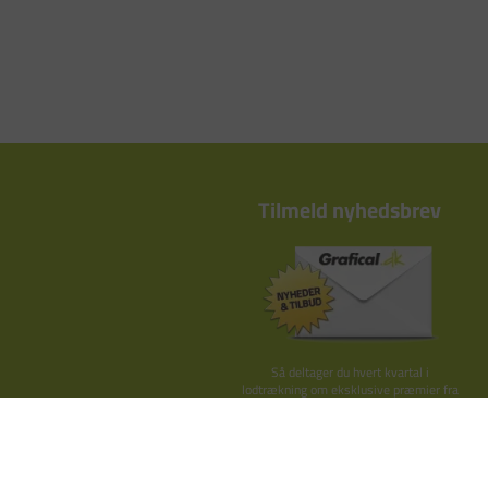
Tilmeld nyhedsbrev
Så deltager du hvert kvartal i
lodtrækning om eksklusive præmier fra
Kay Bojesen, By Lassen o.lign.
TILMELD HER