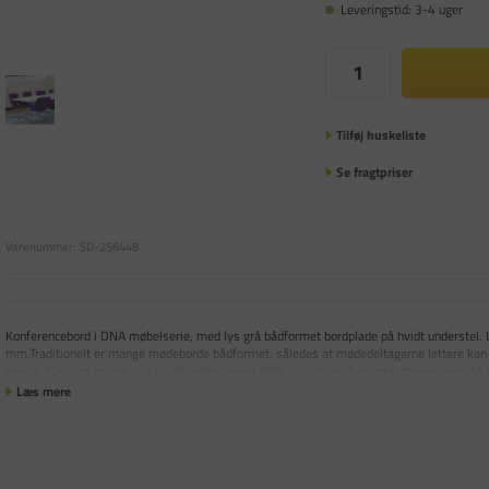
Leveringstid: 3-4 uger
Tilføj huskeliste
Se fragtpriser
Varenummer:
SD-256448
Konferencebord i DNA møbelserie, med lys grå bådformet bordplade på hvidt understel.
mm.Traditionelt er mange mødeborde bådformet, således at mødedeltagerne lettere k
bordet. Og som en naturlig del af møbelserien DNA, indgår også en omfattende serie b
Læs mere