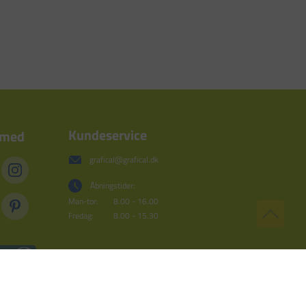
Kundeservice
 med
grafical@grafical.dk
Åbningstider:
Man-tor:
8.00 - 16.00
Fredag:
8.00 - 15.30