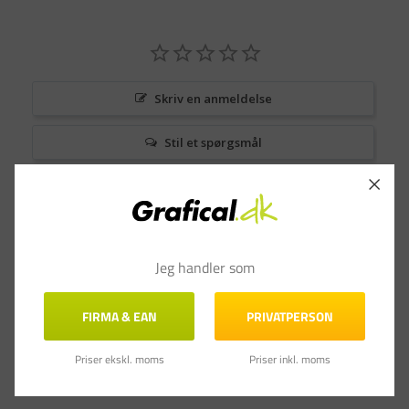
Skriv en anmeldelse
Stil et spørgsmål
Anmeldelser
Spørgsmål & Svar
Jeg handler som
FIRMA & EAN
PRIVATPERSON
Priser ekskl. moms
Priser inkl. moms