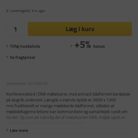
Leveringstid: 3-4 uger
Læg i kurv
+5%
Tilføj huskeliste
bonus
Se fragtpriser
Varenummer:
SD-256435
Konferencebord i DNA møbelserie, med antracit bådformet bordplade
på alugråt understel. Længde x største dybde er 2600 x 1200
mm.Traditionelt er mange mødeborde bådformet, således at
mødedeltagerne lettere kan kommunikere og samarbejde rundt om
bordet. Og som en naturlig del af møbelserien DNA, indgår også en
omfattende serie bådformede konferenceb
Læs mere