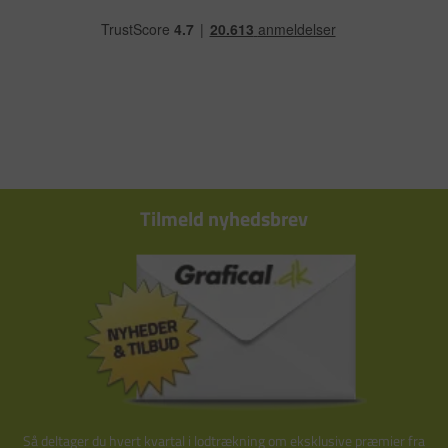
Tilmeld nyhedsbrev
Så deltager du hvert kvartal i lodtrækning om eksklusive præmier fra