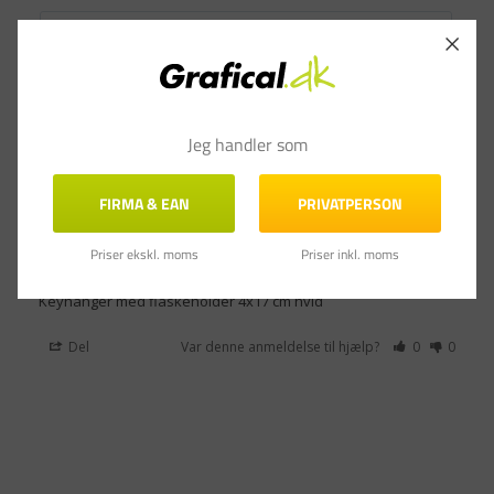
Jeg handler som
Jennifer v.
21.12.2023
JV
Denmark
FIRMA & EAN
PRIVATPERSON
En blødere flaskeholder del havde været mere brugbart. 
Priser ekskl. moms
Priser inkl. moms
Materialerne den er lavet af virker fine
Keyhanger med flaskeholder 4x17 cm hvid
Del
Var denne anmeldelse til hjælp?
0
0