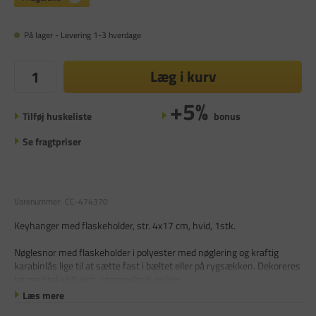
På lager - Levering 1-3 hverdage
Læg i kurv
+5%
Tilføj huskeliste
bonus
Se fragtpriser
Varenummer:
CC-474370
Keyhanger med flaskeholder, str. 4x17 cm, hvid, 1stk.
Nøglesnor med flaskeholder i polyester med nøglering og kraftig
karabinlås lige til at sætte fast i bæltet eller på rygsækken. Dekoreres
let med tekstiltusch, stempeltryk og lign.
Læs mere