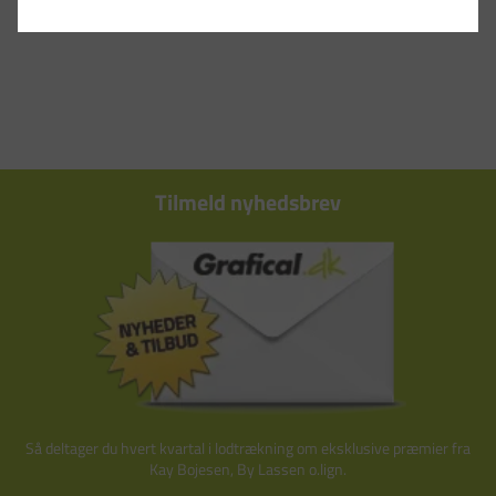
Tilmeld nyhedsbrev
Så deltager du hvert kvartal i lodtrækning om eksklusive præmier fra
Kay Bojesen, By Lassen o.lign.