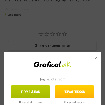
- Certifikater: Partnerskab for Offentlige Grønne Indkøb (POGI)
Denne jumborulle
Læs mere
Skriv en anmeldelse
Stil et spørgsmål
Anmeldelser
Spørgsmål & Svar
Jeg handler som
FIRMA & EAN
PRIVATPERSON
Priser ekskl. moms
Priser inkl. moms