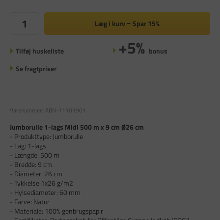
Læg i kurv
Spar
15%
+5%
Tilføj huskeliste
bonus
Se fragtpriser
Varenummer:
ABN-11101901
Jumborulle 1-lags Midi 500 m x 9 cm Ø26 cm
- Produkttype: Jumborulle
- Lag: 1-lags
- Længde: 500 m
- Bredde: 9 cm
- Diameter: 26 cm
- Tykkelse:1x26 g/m2
- Hylsediameter: 60 mm
- Farve: Natur
- Materiale: 100% genbrugspapir