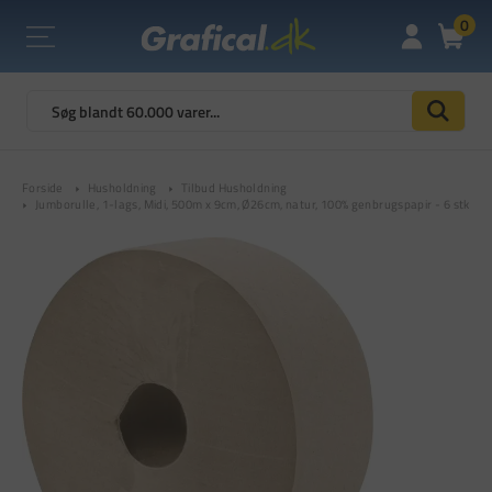
0
Forside
Husholdning
Tilbud Husholdning
Jumborulle, 1-lags, Midi, 500m x 9cm, Ø26cm, natur, 100% genbrugspapir - 6 stk