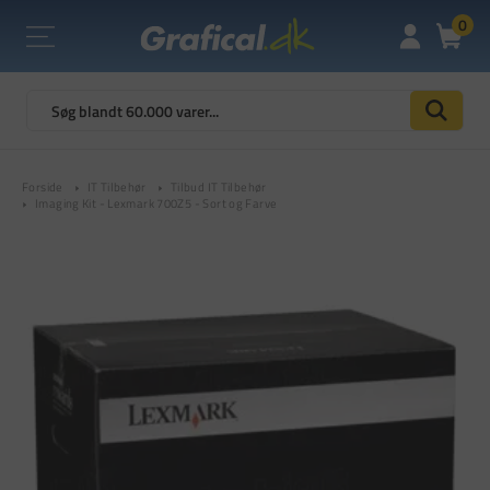
0
Forside
IT Tilbehør
Tilbud IT Tilbehør
Imaging Kit - Lexmark 700Z5 - Sort og Farve