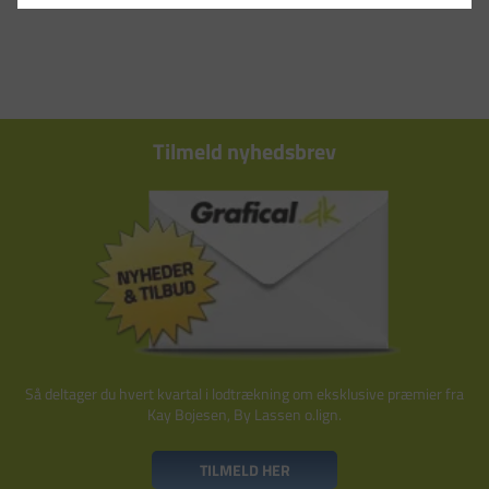
Tilmeld nyhedsbrev
Så deltager du hvert kvartal i lodtrækning om eksklusive præmier fra
Kay Bojesen, By Lassen o.lign.
TILMELD HER