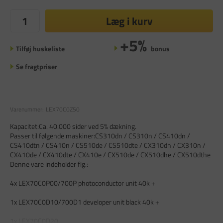
Læg i kurv
+5%
Tilføj huskeliste
bonus
Se fragtpriser
Varenummer:
LEX70C0Z50
Kapacitet:Ca. 40.000 sider ved 5% dækning.
Passer til følgende maskiner:CS310dn / CS310n / CS410dn /
CS410dtn / CS410n / CS510de / CS510dte / CX310dn / CX310n /
CX410de / CX410dte / CX410e / CX510de / CX510dhe / CX510dthe
Denne vare indeholder flg.:
4x LEX70C0P00/700P photoconductor unit 40k +
1x LEX70C0D10/700D1 developer unit black 40k +
1x LEX70C0D20