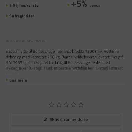
+5%
Tilføj huskeliste
bonus
Se fragtpriser
Varenummer:
SD-115126
Ekstra hylde til Boltless lagerreol med bredde 1300 mm, 400 mm
dybde og med kapacitet 250 kg. Denne hylde leveres lakeret i lys grå
RAL7035 og er beregnet for brug til Boltless lagerreoler med
hyldebjælker (L-stag). Husk at bestille hyldebjælker (L-stag) i ønsket
bredde.
Læs mere
Skriv en anmeldelse