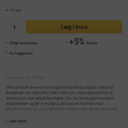
På lager
Læg i kurv
+5%
Tilføj huskeliste
bonus
Se fragtpriser
Varenummer:
SD-574138
Dette produkt leveres med lysgrå bordplade og alugråt understel.
Bordpladen har størrelse 1400 x 800 mm. Kontrolpanelet har et
display som viser aktuel bordhøjde. Den har tre programmerbare
arbejdshøjder og det er muligt at aktivere en funktion med
tidspåmindelse, om at du bør skifte mellem sidde og stå ved bordet.
Med dette bord kan du let justere
Læs mere