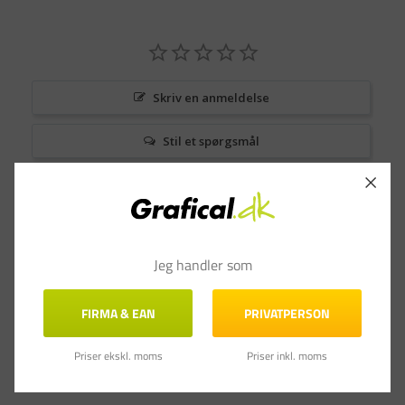
Skriv en anmeldelse
Stil et spørgsmål
Anmeldelser
Spørgsmål & Svar
Jeg handler som
FIRMA & EAN
PRIVATPERSON
Priser ekskl. moms
Priser inkl. moms