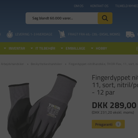
OM OS
KONTAKT OS
TILMELD NYHE
I
LEVERING 1-3 HVERDAGE
FRAGT FRA 49,- (39,- EKSKL. MOMS)
INVENTAR
IT TILBEHØR
EMBALLAGE
HOBBY
Arbejdshandsker
Beskyttelseshandsker
Fingerdyppet nitrilhandske, THOR Flex, 11, sort, ni
Fingerdyppet ni
11, sort, nitril/
- 12 par
DKK 289,00
(DKK 231,20 ekskl. moms)