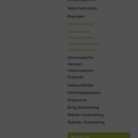
Sikkerhedsudstyr
Ørepropper
Arbejdshandsker
Skærehandsker
Bomuldshandsker
Beskyttelseshandsker
Kemikaliehandsker
Sikkerhedsbriller
Høreværn
Sikkerhedshjelm
Knæpuder
Køkkentilbehør
Førstehjælpsudstyr
Depotvarer
Øvrig Husholdning
Mærker Husholdning
Nyheder Husholdning
INVENTAR