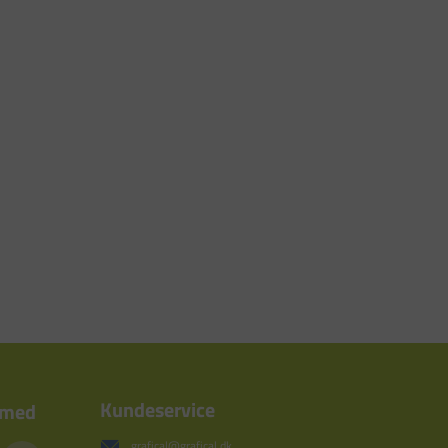
Kundeservice
 med
grafical@grafical.dk