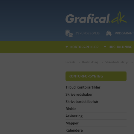
5% KUNDEBONUS
PRISGARANT
KONTORARTIKLER
HUSHOLDNING
Forside
Husholdning
Sikkerhedsudstyr
KONTORFORSYNING
Tilbud Kontorartikler
Skriveredskaber
Skrivebordstilbehør
Blokke
Arkivering
Mapper
Kalendere