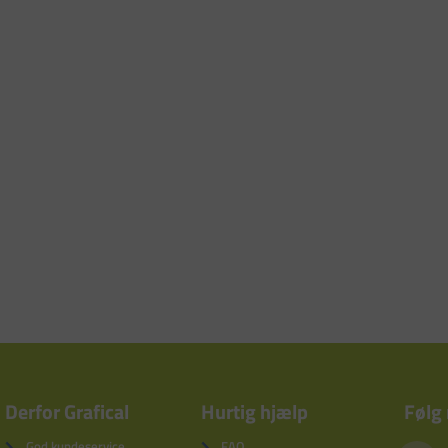
Derfor Grafical
Hurtig hjælp
Følg
God kundeservice
FAQ