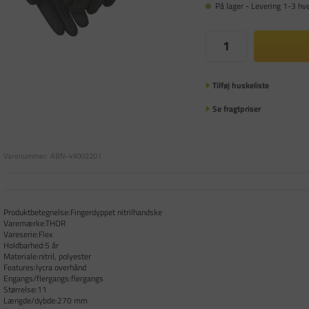
På lager - Levering 1-3 hv
Tilføj huskeliste
Se fragtpriser
Varenummer:
ABN-49002201
Produktbetegnelse:Fingerdyppet nitrilhandske
Varemærke:THOR
Vareserie:Flex
Holdbarhed:5 år
Materiale:nitril, polyester
Features:lycra overhånd
Engangs/flergangs:flergangs
Størrelse:11
Længde/dybde:270 mm