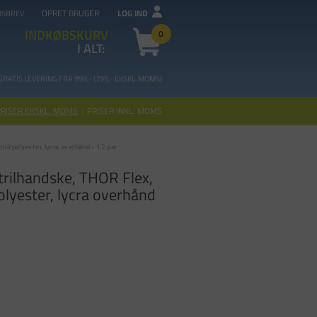
OPRET BRUGER
LOG IND
DSBREV
INDKØBSKURV
0
I ALT:
GRATIS LEVERING FRA 99
9,- (799,- EKSKL. MOMS)
PRISER EKSKL. MOMS
|
PRISER INKL. MOMS
tril/polyester, lycra overhånd - 12 par
trilhandske, THOR Flex,
polyester, lycra overhånd