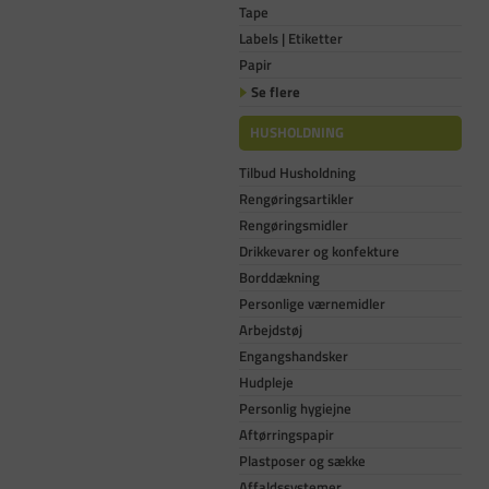
Tape
Labels | Etiketter
Papir
Se flere
HUSHOLDNING
Tilbud Husholdning
Rengøringsartikler
Rengøringsmidler
Drikkevarer og konfekture
Borddækning
Personlige værnemidler
Arbejdstøj
Engangshandsker
Hudpleje
Personlig hygiejne
Aftørringspapir
Plastposer og sække
Affaldssystemer