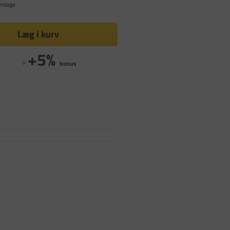
erdage
Læg i kurv
+5%
bonus