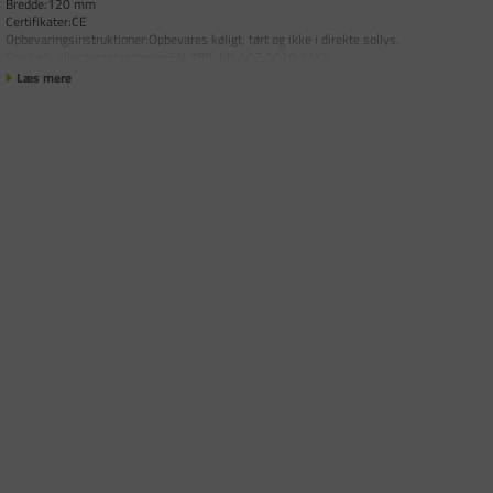
Bredde:120 mm
Certifikater:CE
Opbevaringsinstruktioner:Opbevares køligt, tørt og ikke i direkte sollys.
Produkt- eller teststandarder:EN 388, EN 407:2020 X1XX
Læs mere