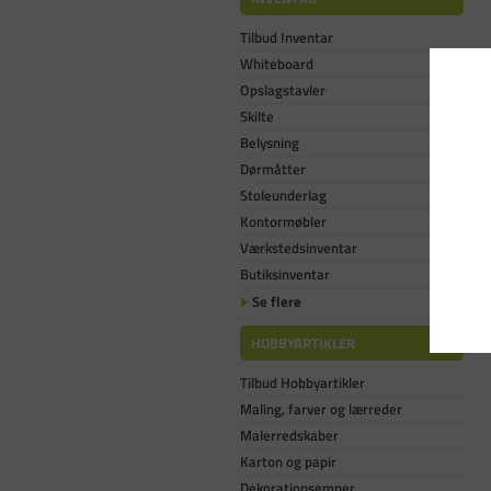
Tilbud Inventar
Whiteboard
Opslagstavler
Skilte
Belysning
Dørmåtter
Stoleunderlag
Kontormøbler
Værkstedsinventar
Butiksinventar
Se flere
HOBBYARTIKLER
Tilbud Hobbyartikler
Maling, farver og lærreder
Malerredskaber
Karton og papir
Dekorationsemner