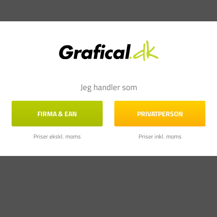
Jeg handler som
FIRMA & EAN
PRIVATPERSON
Priser ekskl. moms
Priser inkl. moms