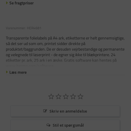
Se fragtpriser
Varenummer:
HER4681
Transparente folielabels på A4 ark, etiketterne er helt gennemsigtige,
så det ser ud som om, printet sidder direkte på
produktet/baggrunden. De er desuden vejrbestandige og permanente
og velegnede til laserprint - de egner sig ikke til blækprintere. 24
etiketter pr. ark, 25 ark i en æske. Gratis software kan hentes på
www.herma.com/software
.
Læs mere
Skriv en anmeldelse
Stil et spørgsmål