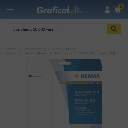
0
Forside
Kontorforsyning
Labels | Etiketter
Etiketter til labelprinteren
Etiket Herma film 66x33,8 transp mat (600)