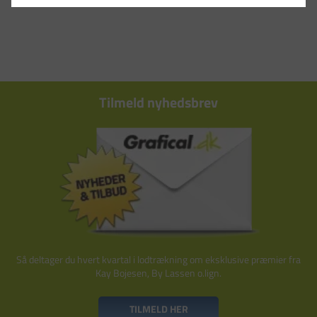
Tilmeld nyhedsbrev
Så deltager du hvert kvartal i lodtrækning om eksklusive præmier fra
Kay Bojesen, By Lassen o.lign.
TILMELD HER