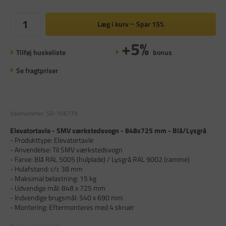
Læg i kurv
Spar
15%
+5%
Tilføj huskeliste
bonus
Se fragtpriser
Varenummer:
SD-106779
Elevatortavle - SMV værkstedsvogn - 848x725 mm - Blå/Lysgrå
- Produkttype: Elevatortavle
- Anvendelse: Til SMV værkstedsvogn
- Farve: Blå RAL 5005 (hulplade) / Lysgrå RAL 9002 (ramme)
- Hulafstand: c/c 38 mm
- Maksimal belastning: 15 kg
- Udvendige mål: 848 x 725 mm
- Indvendige brugsmål: 540 x 690 mm
- Montering: Eftermonteres med 4 skruer