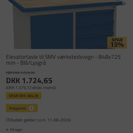
Elevatortavle til SMV værkstedsvogn - 848x725
mm - Blå/Lysgrå
FØR DKK 2.029,00
DKK 1.724,65
(DKK 1.379,72 ekskl. moms)
SPAR
DKK 304,35
(Tilbuddet gælder t.o.m. 11-08-2026)
På lager