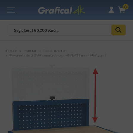
0
Forside
Inventar
Tilbud Inventar
Elevatortavle til SMV værkstedsvogn - 848x725 mm - Blå/Lysgrå