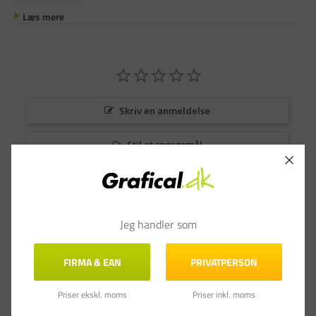
Denne elevatorta
Læs mere
Skriv en anmeldelse
Stil et spørgsmål
Anmeldelser
Spørgsmål & Svar
Jeg handler som
FIRMA & EAN
PRIVATPERSON
Priser ekskl. moms
Priser inkl. moms