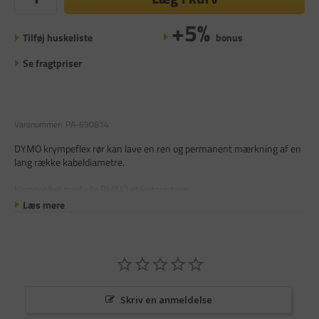
+5%
Tilføj huskeliste
bonus
Se fragtpriser
Varenummer:
PA-690814
DYMO krympeflex rør kan lave en ren og permanent mærkning af en
lang række kabeldiametre.
Kompatibel med alle RHINO etiketprintere
Læs mere
Skriv en anmeldelse