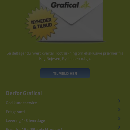
Så deltager du hvert kvartal i lodtrækning om eksklusive præmier fra
Kay Bojesen, By Lassen o.lign.
TILMELD HER
Derfor Grafical
God kundeservice
Prisgaranti
Levering 1-3 hverdage
Fragt fra 49,- (39,- ekskl. moms)