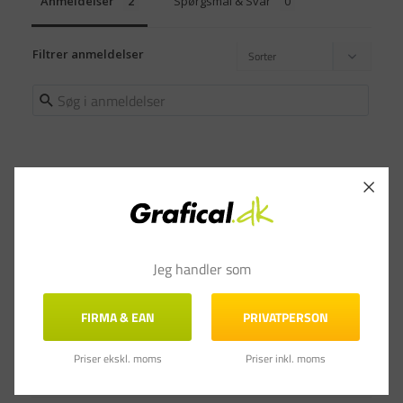
Anmeldelser
Spørgsmål & Svar
Filtrer anmeldelser
Martin G.
27.10.2019
MG
Hurtig og sikker levering
Jeg handler som
DYMO 99012 - Adresse etiketter 260 pr. rulle 36 x 89 mm - 2
ruller
FIRMA & EAN
PRIVATPERSON
Priser ekskl. moms
Priser inkl. moms
Del
Var denne anmeldelse til hjælp?
0
0