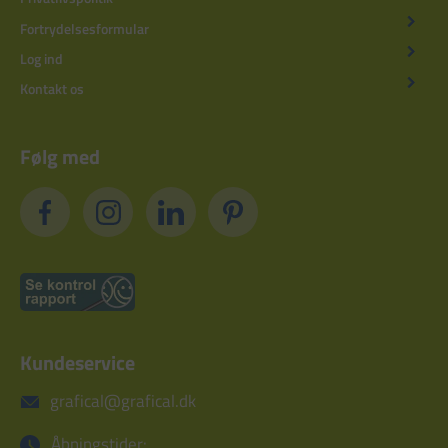
Fortrydelsesformular
Log ind
Kontakt os
Følg med
Kundeservice
grafical@grafical.dk
Åbningstider: